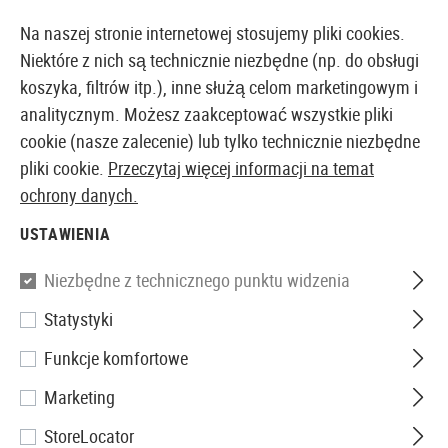
14373 PRODUKTY DOSTĘPNE NATYCHMIAST Z MAGAZYNU
Na naszej stronie internetowej stosujemy pliki cookies.
Niektóre z nich są technicznie niezbędne (np. do obsługi
koszyka, filtrów itp.), inne służą celom marketingowym i
analitycznym. Możesz zaakceptować wszystkie pliki
EUROPEJSKI AIRSOFT SKLEP I HURTOWNIA
cookie (nasze zalecenie) lub tylko technicznie niezbędne
pliki cookie.
Przeczytaj więcej informacji na temat
Strona główna
Sprzęt
Noże i narzędzia
Narzędzi
ochrony danych.
USTAWIENIA
NARZĘDZIA
Niezbędne z technicznego punktu widzenia
13 Produkty
Statystyki
Filtr
Funkcje komfortowe
Marketing
StoreLocator