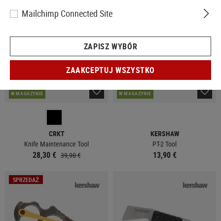
SPRZEDAŻ
Mailchimp Connected Site
ZAPISZ WYBÓR
ZAAKCEPTUJ WSZYSTKO
W MAGAZYNIE
W MAGAZYNIE
CRKT
KERSHAW
Knife Maintenance Tool
PT-2 Tool
28,30 €
13,90 €
39,90 €
SPRZEDAŻ