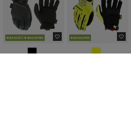
WIĘKSZOŚĆ W MAGAZYNIE
W MAGAZYNIE
MECHANIX WEAR
MECHANIX WEAR
Fast Fit D4
M-Pact Hi-Viz
31,90 €
34,32 €
42,90 €
SPRZEDAŻ