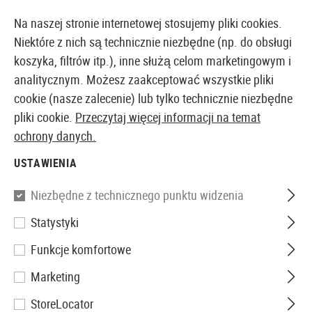
14-DNIOWA GWARANCJA ZWROTU PIENIĘDZY
Na naszej stronie internetowej stosujemy pliki cookies.
Niektóre z nich są technicznie niezbędne (np. do obsługi
koszyka, filtrów itp.), inne służą celom marketingowym i
analitycznym. Możesz zaakceptować wszystkie pliki
EUROPEJSKI AIRSOFT SKLEP I HURTOWNIA
cookie (nasze zalecenie) lub tylko technicznie niezbędne
pliki cookie.
Przeczytaj więcej informacji na temat
Strona główna
Odzież
Rękawice
ochrony danych.
USTAWIENIA
RĘKAWICE
Niezbędne z technicznego punktu widzenia
65 Produkty
Statystyki
Filtr
Funkcje komfortowe
Marketing
StoreLocator