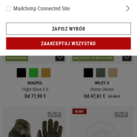
Mailchimp Connected Site
ZAPISZ WYBÓR
ZAAKCEPTUJ WSZYSTKO
W MAGAZYNIE
WIĘKSZOŚĆ W MAGAZYNIE
MAGPUL
WILEY X
Flight Glove 2.0
Durtac Gloves
Od 71,90 €
Od 47,61 €
52,90 €
NOWY