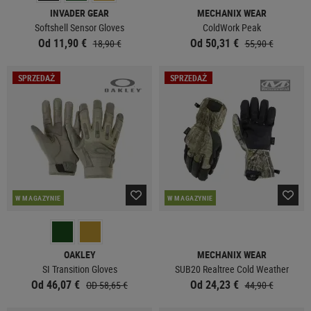
INVADER GEAR
MECHANIX WEAR
Softshell Sensor Gloves
ColdWork Peak
Od 11,90 €
Od 50,31 €
18,90 €
55,90 €
SPRZEDAŻ
SPRZEDAŻ
W MAGAZYNIE
W MAGAZYNIE
OAKLEY
MECHANIX WEAR
SI Transition Gloves
SUB20 Realtree Cold Weather
Od 46,07 €
Od 24,23 €
OD 58,65 €
44,90 €