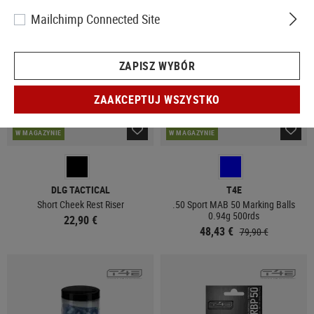
SPRZEDAŻ
Mailchimp Connected Site
ZAPISZ WYBÓR
ZAAKCEPTUJ WSZYSTKO
W MAGAZYNIE
W MAGAZYNIE
DLG TACTICAL
T4E
Short Cheek Rest Riser
.50 Sport MAB 50 Marking Balls
0.94g 500rds
22,90 €
48,43 €
79,90 €