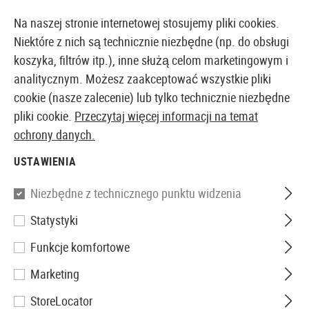
14373 PRODUKTY DOSTĘPNE NATYCHMIAST Z MAGAZYNU
Na naszej stronie internetowej stosujemy pliki cookies.
Niektóre z nich są technicznie niezbędne (np. do obsługi
koszyka, filtrów itp.), inne służą celom marketingowym i
analitycznym. Możesz zaakceptować wszystkie pliki
EUROPEJSKI AIRSOFT SKLEP I HURTOWNIA
cookie (nasze zalecenie) lub tylko technicznie niezbędne
pliki cookie.
Przeczytaj więcej informacji na temat
Strona główna
Samoobrona
Amunicja i Gazy
.50 
ochrony danych.
USTAWIENIA
.50 CAL
Niezbędne z technicznego punktu widzenia
11 Produkty
Statystyki
Filtr
Funkcje komfortowe
Marketing
StoreLocator