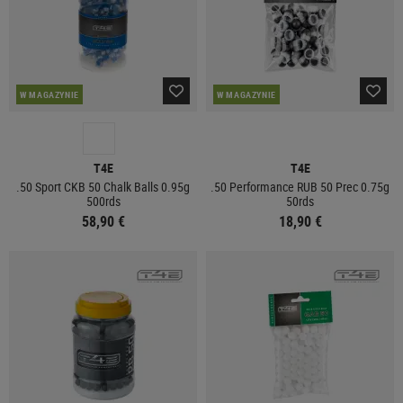
W MAGAZYNIE
W MAGAZYNIE
T4E
T4E
.50 Sport CKB 50 Chalk Balls 0.95g
.50 Performance RUB 50 Prec 0.75g
500rds
50rds
58,90 €
18,90 €