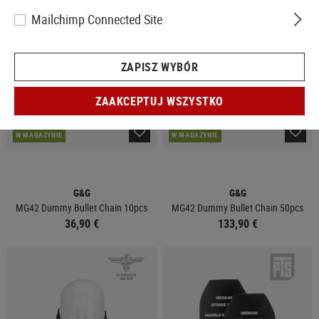
Mailchimp Connected Site
ZAPISZ WYBÓR
ZAAKCEPTUJ WSZYSTKO
W MAGAZYNIE
W MAGAZYNIE
G&G
G&G
MG42 Dummy Bullet Chain 10pcs
MG42 Dummy Bullet Chain 50pcs
36,90 €
133,90 €