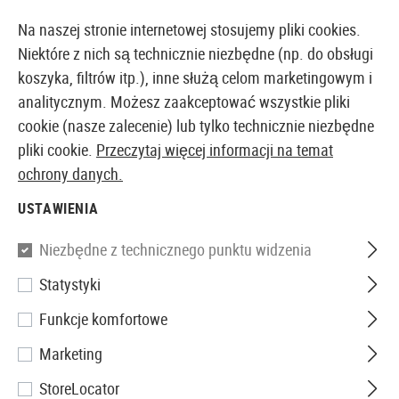
14355 PRODUKTY DOSTĘPNE NATYCHMIAST Z MAGAZYNU
Na naszej stronie internetowej stosujemy pliki cookies.
Niektóre z nich są technicznie niezbędne (np. do obsługi
koszyka, filtrów itp.), inne służą celom marketingowym i
analitycznym. Możesz zaakceptować wszystkie pliki
EUROPEJSKI AIRSOFT SKLEP I HURTOWNIA
cookie (nasze zalecenie) lub tylko technicznie niezbędne
pliki cookie.
Przeczytaj więcej informacji na temat
Strona główna
Sprzęt
Atrapy
Pozostałe
ochrony danych.
USTAWIENIA
POZOSTAŁE
Niezbędne z technicznego punktu widzenia
14 Produkty
Statystyki
Filtr
Funkcje komfortowe
Marketing
StoreLocator