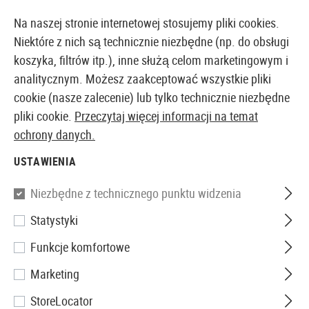
14387 PRODUKTY DOSTĘPNE NATYCHMIAST Z MAGAZYNU
Na naszej stronie internetowej stosujemy pliki cookies.
Niektóre z nich są technicznie niezbędne (np. do obsługi
koszyka, filtrów itp.), inne służą celom marketingowym i
analitycznym. Możesz zaakceptować wszystkie pliki
EUROPEJSKI AIRSOFT SKLEP I HURTOWNIA
cookie (nasze zalecenie) lub tylko technicznie niezbędne
pliki cookie.
Przeczytaj więcej informacji na temat
Strona główna
Wyposażenie Taktyczne
Komunikacj
ochrony danych.
USTAWIENIA
MIKROFONY
Niezbędne z technicznego punktu widzenia
1 Produkty
Statystyki
Filtr
Funkcje komfortowe
Marketing
StoreLocator