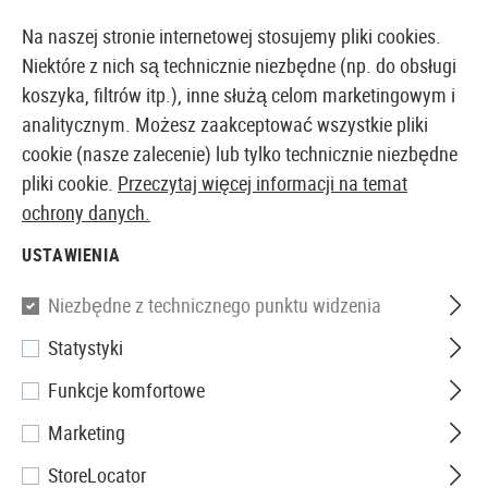
14387 PRODUKTY DOSTĘPNE NATYCHMIAST Z MAGAZYNU
Na naszej stronie internetowej stosujemy pliki cookies.
Niektóre z nich są technicznie niezbędne (np. do obsługi
koszyka, filtrów itp.), inne służą celom marketingowym i
analitycznym. Możesz zaakceptować wszystkie pliki
EUROPEJSKI AIRSOFT SKLEP I HURTOWNIA
cookie (nasze zalecenie) lub tylko technicznie niezbędne
pliki cookie.
Przeczytaj więcej informacji na temat
Strona główna
Akcesoria Airsoftowe
Magazynki
S
ochrony danych.
USTAWIENIA
STRZELBOWE
Niezbędne z technicznego punktu widzenia
7 Produkty
Statystyki
Filtr
Funkcje komfortowe
Marketing
StoreLocator