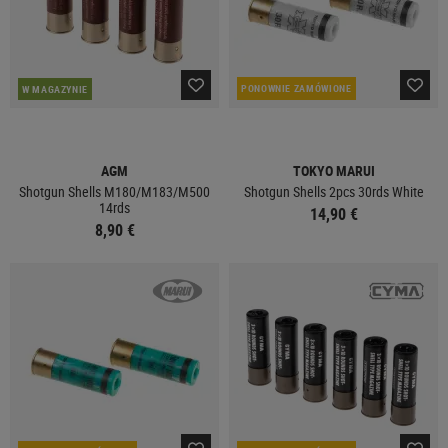
PONOWNIE ZAMÓWIONE
W MAGAZYNIE
AGM
TOKYO MARUI
Shotgun Shells M180/M183/M500
Shotgun Shells 2pcs 30rds White
14rds
14,90 €
8,90 €