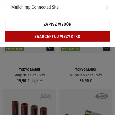
SPRZEDAŻ
Mailchimp Connected Site
ZAPISZ WYBÓR
ZAAKCEPTUJ WSZYSTKO
W MAGAZYNIE
W MAGAZYNIE
TOKYO MARUI
TOKYO MARUI
Magazin AA-12 93rds
Magazin SGR-12 96rds
19,90 €
36,90 €
29,90 €