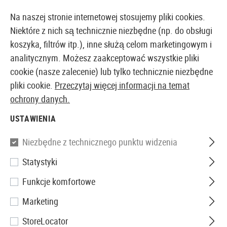
14-DNIOWA GWARANCJA ZWROTU PIENIĘDZY
Na naszej stronie internetowej stosujemy pliki cookies.
Niektóre z nich są technicznie niezbędne (np. do obsługi
koszyka, filtrów itp.), inne służą celom marketingowym i
analitycznym. Możesz zaakceptować wszystkie pliki
EUROPEJSKI AIRSOFT SKLEP I HURTOWNIA
cookie (nasze zalecenie) lub tylko technicznie niezbędne
pliki cookie.
Przeczytaj więcej informacji na temat
Strona główna
Wyposażenie Taktyczne
Pasy Nośne
ochrony danych.
USTAWIENIA
PASY NOŚNE
Niezbędne z technicznego punktu widzenia
148 Produkty
Statystyki
Filtr
Funkcje komfortowe
Marketing
StoreLocator