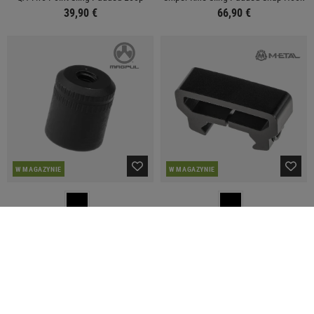
39,90 €
66,90 €
W MAGAZYNIE
W MAGAZYNIE
MAGPUL
METAL
Sling Mount Kit - Type 2
RIS Loop Sling Mount
19,90 €
7,90 €