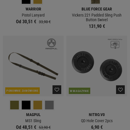
WARRIOR
BLUE FORCE GEAR
Pistol Lanyard
Vickers 221 Padded Sling Push
Button Swivel
Od 30,51 €
33,90 €
131,90 €
PONOWNIE ZAMÓWIONE
W MAGAZYNIE
MAGPUL
NITRO.V0
MS1 Sling
QD Hole Cover 2pcs
Od 48,51 €
6,90 €
53,90 €