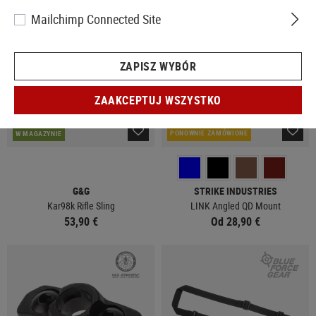
Mailchimp Connected Site
ZAPISZ WYBÓR
ZAAKCEPTUJ WSZYSTKO
PONOWNIE ZAMÓWIONE
W MAGAZYNIE
G&G
STRIKE INDUSTRIES
Kar98k Rifle Sling
LINK Angled QD Mount
53,90 €
Od 28,90 €