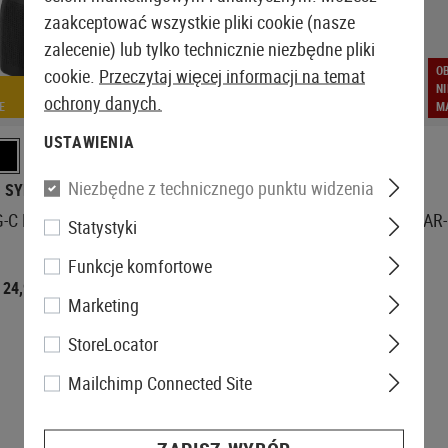
zaakceptować wszystkie pliki cookie (nasze
zalecenie) lub tylko technicznie niezbędne pliki
OBECNIE
O
cookie.
Przeczytaj więcej informacji na temat
NIEDOSTĘPNE W
N
ochrony danych.
E
MAGAZYNIE
M
USTAWIENIA
Niezbędne z technicznego punktu widzenia
 SYNDICATE
LEAPERS
-C M4 Grip GBB
AR15 Ergonomic Pistol Grip
AR-
Statystyki
Funkcje komfortowe
24,90 €
18,90 €
Marketing
StoreLocator
Mailchimp Connected Site