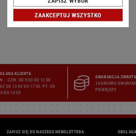
ZAPISZ WYBÓR
ZAAKCEPTUJ WSZYSTKO
SŁUGA KLIENTA
GWARANCJA ZWROTU
N. - CZW. OD 9:00 DO 12:00
14-DNIOWA GWARAN
AZ OD 13:00 DO 17:00, PT. OD
PIENIĘDZY
00 DO 14:00
ZAPISZ SIĘ DO NASZEGO NEWSLETTERA
OBSŁUGA