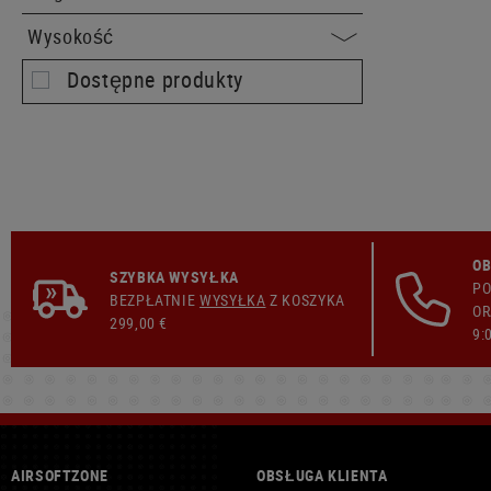
Wysokość
Dostępne produkty
OB
SZYBKA WYSYŁKA
PO
BEZPŁATNIE
WYSYŁKA
Z KOSZYKA
OR
299,00 €
9:
AIRSOFTZONE
OBSŁUGA KLIENTA