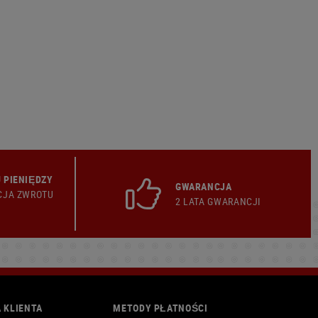
 PIENIĘDZY
GWARANCJA
CJA ZWROTU
2 LATA GWARANCJI
 KLIENTA
METODY PŁATNOŚCI