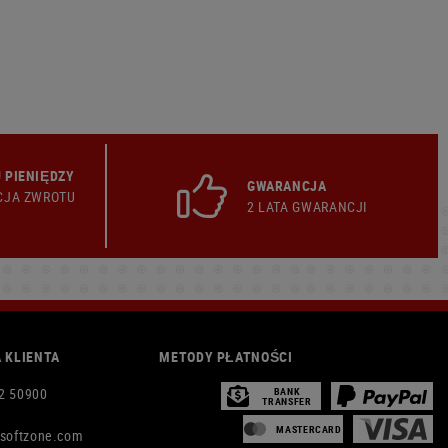
 PIENIĘDZY
GWARANCJA
CJA ZWROTU
2 LATA GWARANCJI
 KLIENTA
METODY PŁATNOŚCI
2 50900
BANK
TRANSFER
MASTERCARD
rsoftzone.com