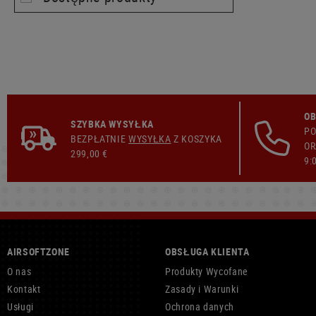
OB
SZYBKA WYSYŁKA
PO
BEZPŁATNIE
WYSYŁKA
Z KOSZYKA
OR
299,00 €
9:
AIRSOFTZONE
OBSŁUGA KLIENTA
O nas
Produkty Wycofane
Kontakt
Zasady i Warunki
Usługi
Ochrona danych