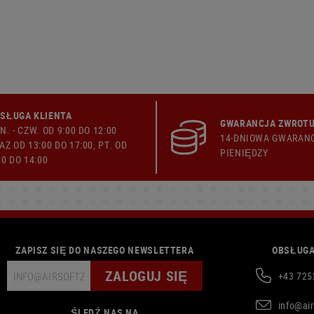
SŁUGA KLIENTA
GWARANCJA ZWROTU
N. - CZW. OD 9:00 DO 12:00
14-DNIOWA GWARAN
AZ OD 13:00 DO 17:00, PT. OD
PIENIĘDZY
00 DO 14:00
ZAPISZ SIĘ DO NASZEGO NEWSLETTERA
OBSŁUGA
ZALOGUJ SIĘ
+43 725
info@ai
ŚLEDŹ NAS NA