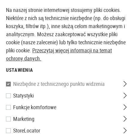
14373 PRODUKTY DOSTĘPNE NATYCHMIAST Z MAGAZYNU
Na naszej stronie internetowej stosujemy pliki cookies.
Niektóre z nich są technicznie niezbędne (np. do obsługi
koszyka, filtrów itp.), inne służą celom marketingowym i
analitycznym. Możesz zaakceptować wszystkie pliki
EUROPEJSKI AIRSOFT SKLEP I HURTOWNIA
cookie (nasze zalecenie) lub tylko technicznie niezbędne
pliki cookie.
Przeczytaj więcej informacji na temat
Strona główna
Sprzęt
Noże i narzędzia
Piły
ochrony danych.
USTAWIENIA
PIŁY
Niezbędne z technicznego punktu widzenia
1 Produkty
Statystyki
Filtr
Funkcje komfortowe
Marketing
StoreLocator