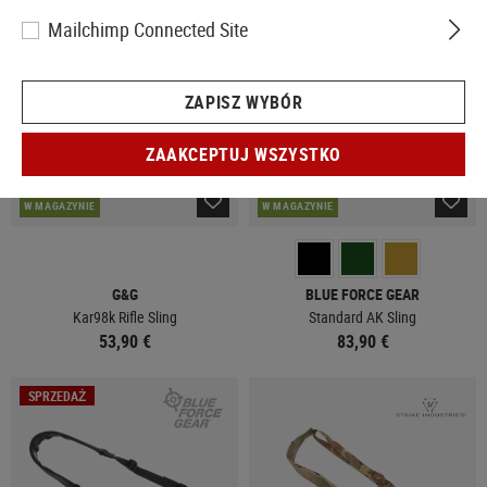
Mailchimp Connected Site
ZAPISZ WYBÓR
ZAAKCEPTUJ WSZYSTKO
W MAGAZYNIE
W MAGAZYNIE
G&G
BLUE FORCE GEAR
Kar98k Rifle Sling
Standard AK Sling
53,90 €
83,90 €
SPRZEDAŻ