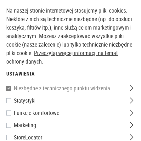
YCHMIAST Z MAGAZYNU
14-DNIOWA GWARANCJA ZWROTU
Na naszej stronie internetowej stosujemy pliki cookies.
Niektóre z nich są technicznie niezbędne (np. do obsługi
koszyka, filtrów itp.), inne służą celom marketingowym i
analitycznym. Możesz zaakceptować wszystkie pliki
EUROPEJSKI AIRSOFT SKLEP I HURTOWNIA
cookie (nasze zalecenie) lub tylko technicznie niezbędne
pliki cookie.
Przeczytaj więcej informacji na temat
Strona główna
Wyposażenie Taktyczne
Pasy Nośne
ochrony danych.
USTAWIENIA
PASY DWUPUNKTOWE
Niezbędne z technicznego punktu widzenia
39 Produkty
Statystyki
Filtr
Funkcje komfortowe
Marketing
StoreLocator