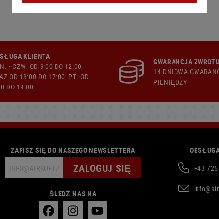
SŁUGA KLIENTA
GWARANCJA ZWROTU
N. - CZW. OD 9:00 DO 12:00
14-DNIOWA GWARAN
AZ OD 13:00 DO 17:00, PT. OD
PIENIĘDZY
00 DO 14:00
ZAPISZ SIĘ DO NASZEGO NEWSLETTERA
OBSŁUGA
ZALOGUJ SIĘ
+43 725
info@ai
ŚLEDŹ NAS NA