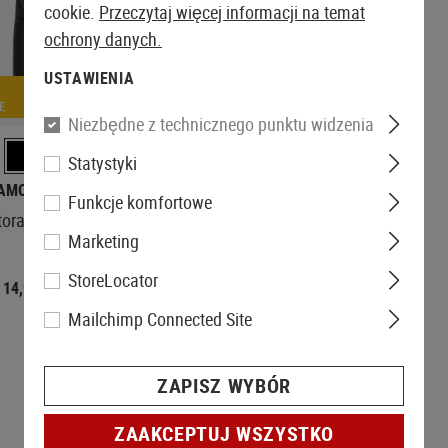
cookie.
Przeczytaj więcej informacji na temat
ochrony danych.
USTAWIENIA
E
Niezbędne z technicznego punktu widzenia
Statystyki
AMOMAX
Funkcje komfortowe
torage Pouch
Marketing
StoreLocator
14,90 €
Mailchimp Connected Site
ZAPISZ WYBÓR
ZAAKCEPTUJ WSZYSTKO