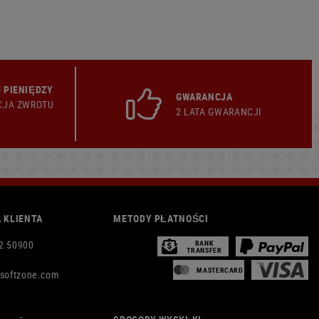
 PIENIĘDZY
GWARANCJA
CJA ZWROTU
2 LATA GWARANCJI
 KLIENTA
METODY PŁATNOŚCI
2 50900
BANK
TRANSFER
MASTERCARD
rsoftzone.com