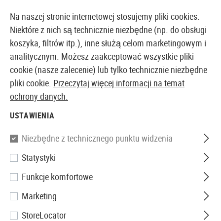
14387 PRODUKTY DOSTĘPNE NATYCHMIAST Z MAGAZYNU
Na naszej stronie internetowej stosujemy pliki cookies.
Niektóre z nich są technicznie niezbędne (np. do obsługi
koszyka, filtrów itp.), inne służą celom marketingowym i
analitycznym. Możesz zaakceptować wszystkie pliki
EUROPEJSKI AIRSOFT SKLEP I HURTOWNIA
cookie (nasze zalecenie) lub tylko technicznie niezbędne
pliki cookie.
Przeczytaj więcej informacji na temat
Strona główna
Wiatrówki
Amunicja
ochrony danych.
USTAWIENIA
Filtr
Niezbędne z technicznego punktu widzenia
Statystyki
Funkcje komfortowe
Nie znaleziono żadnych produktów.
Marketing
StoreLocator