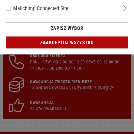
Mailchimp Connected Site
ZAPISZ WYBÓR
SZYBKA WYSYŁKA
ZAAKCEPTUJ WSZYSTKO
BEZPŁATNIE
WYSYŁKA
Z KOSZYKA 299,00 €
OBSŁUGA KLIENTA
PON. - CZW. OD 9:00 DO 12:00 ORAZ OD 13:00 DO
17:00, PT. OD 9:00 DO 14:00
GWARANCJA ZWROTU PIENIĘDZY
14-DNIOWA GWARANCJA ZWROTU PIENIĘDZY
GWARANCJA
2 LATA GWARANCJI