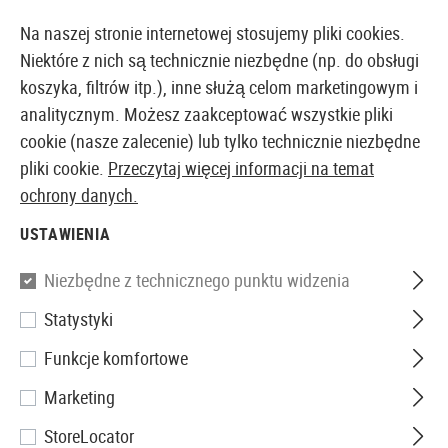
14410 PRODUKTY DOSTĘPNE NATYCHMIAST Z MAGAZYNU
Na naszej stronie internetowej stosujemy pliki cookies.
Niektóre z nich są technicznie niezbędne (np. do obsługi
koszyka, filtrów itp.), inne służą celom marketingowym i
analitycznym. Możesz zaakceptować wszystkie pliki
EUROPEJSKI AIRSOFT SKLEP I HURTOWNIA
cookie (nasze zalecenie) lub tylko technicznie niezbędne
pliki cookie.
Przeczytaj więcej informacji na temat
Strona główna
Odzież
Skarpety
ochrony danych.
USTAWIENIA
SKARPETY
Niezbędne z technicznego punktu widzenia
6 Produkty
Statystyki
Filtr
Funkcje komfortowe
Marketing
StoreLocator