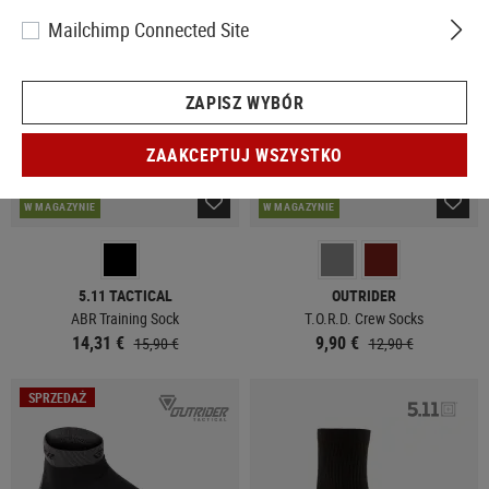
SPRZEDAŻ
SPRZEDAŻ
Mailchimp Connected Site
ZAPISZ WYBÓR
ZAAKCEPTUJ WSZYSTKO
W MAGAZYNIE
W MAGAZYNIE
5.11 TACTICAL
OUTRIDER
ABR Training Sock
T.O.R.D. Crew Socks
14,31 €
9,90 €
15,90 €
12,90 €
SPRZEDAŻ