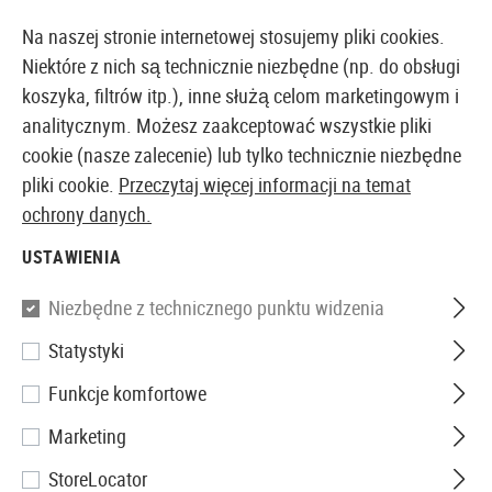
YCHMIAST Z MAGAZYNU
14-DNIOWA GWARANCJA ZWROTU
Na naszej stronie internetowej stosujemy pliki cookies.
Niektóre z nich są technicznie niezbędne (np. do obsługi
koszyka, filtrów itp.), inne służą celom marketingowym i
analitycznym. Możesz zaakceptować wszystkie pliki
EUROPEJSKI AIRSOFT SKLEP I HURTOWNIA
cookie (nasze zalecenie) lub tylko technicznie niezbędne
pliki cookie.
Przeczytaj więcej informacji na temat
Strona główna
Sprzęt
Survival
ochrony danych.
USTAWIENIA
SURVIVAL
Niezbędne z technicznego punktu widzenia
42 Produkty
Statystyki
Filtr
Funkcje komfortowe
Marketing
StoreLocator