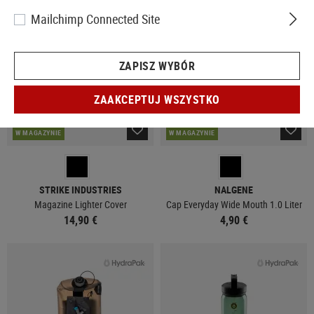
Mailchimp Connected Site
ZAPISZ WYBÓR
ZAAKCEPTUJ WSZYSTKO
W MAGAZYNIE
W MAGAZYNIE
STRIKE INDUSTRIES
NALGENE
Magazine Lighter Cover
Cap Everyday Wide Mouth 1.0 Liter
14,90 €
4,90 €