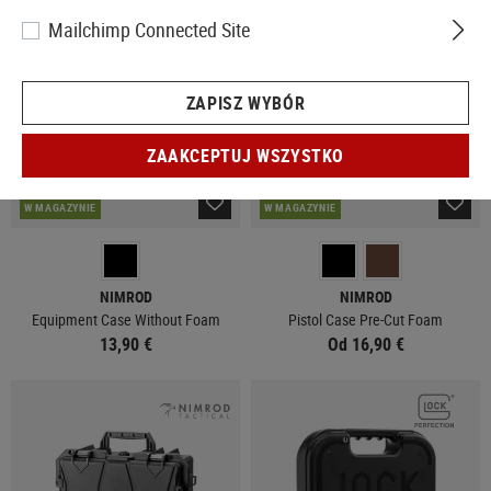
Mailchimp Connected Site
ZAPISZ WYBÓR
ZAAKCEPTUJ WSZYSTKO
W MAGAZYNIE
W MAGAZYNIE
NIMROD
NIMROD
Equipment Case Without Foam
Pistol Case Pre-Cut Foam
13,90 €
Od 16,90 €