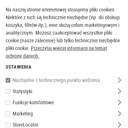
14373 PRODUKTY DOSTĘPNE NATYCHMIAST Z MAGAZYNU
Na naszej stronie internetowej stosujemy pliki cookies.
Niektóre z nich są technicznie niezbędne (np. do obsługi
koszyka, filtrów itp.), inne służą celom marketingowym i
analitycznym. Możesz zaakceptować wszystkie pliki
EUROPEJSKI AIRSOFT SKLEP I HURTOWNIA
cookie (nasze zalecenie) lub tylko technicznie niezbędne
pliki cookie.
Przeczytaj więcej informacji na temat
Strona główna
Wyposażenie Taktyczne
Przenoszeni
ochrony danych.
USTAWIENIA
WALIZKI NA PISTOLETY
Niezbędne z technicznego punktu widzenia
8 Produkty
Statystyki
Filtr
Funkcje komfortowe
Marketing
StoreLocator