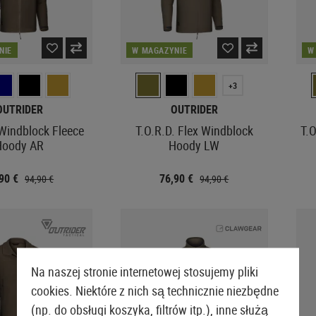
NIE
W MAGAZYNIE
W
+3
OUTRIDER
OUTRIDER
 Windblock Fleece
T.O.R.D. Flex Windblock
T.O
Hoody AR
Hoody LW
,90 €
76,90 €
94,90 €
94,90 €
Na naszej stronie internetowej stosujemy pliki
cookies. Niektóre z nich są technicznie niezbędne
(np. do obsługi koszyka, filtrów itp.), inne służą