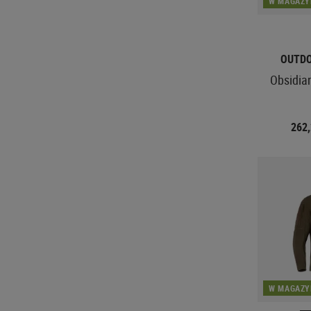
W MAGAZY
OUTD
Obsidia
262
W MAGAZY