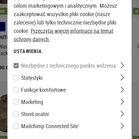
celom marketingowym i analitycznym. Możesz
NIE
W MAGAZYNIE
W
zaakceptować wszystkie pliki cookie (nasze
zalecenie) lub tylko technicznie niezbędne pliki
cookie.
Przeczytaj więcej informacji na temat
OUTRIDER
CLAWGEAR
ochrony danych.
 Windblock Fleece
Aviceda Mk.II Fleece Jacket
USTAWIENIA
acket AR
Niezbędne z technicznego punktu widzenia
,90 €
76,90 €
84,90 €
Statystyki
Funkcje komfortowe
Marketing
StoreLocator
Mailchimp Connected Site