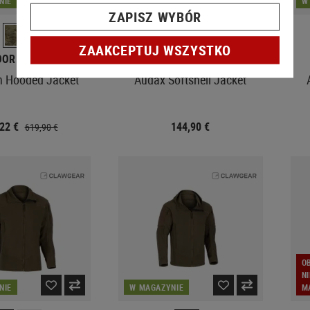
NIE
W MAGAZYNIE
W
ZAPISZ WYBÓR
ZAAKCEPTUJ WSZYSTKO
OOR RESEARCH
CLAWGEAR
n Hooded Jacket
Audax Softshell Jacket
,22 €
144,90 €
619,90 €
O
N
NIE
W MAGAZYNIE
M