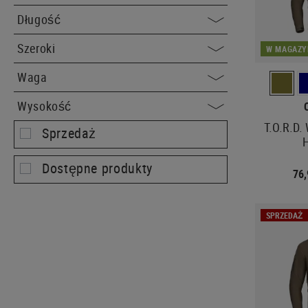
Długość
Szeroki
W MAGAZY
Waga
Wysokość
T.O.R.D.
Sprzedaż
Dostępne produkty
76
SPRZEDAŻ