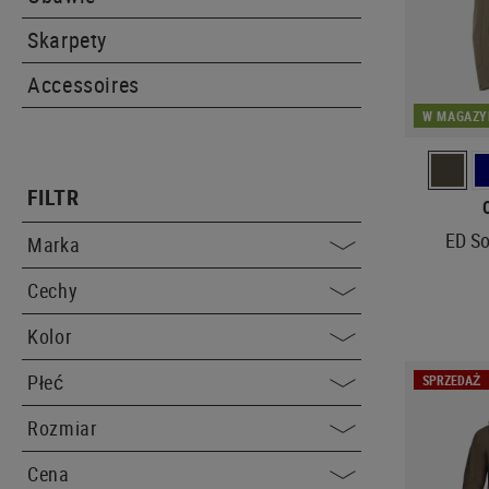
Skarpety
Accessoires
W MAGAZY
FILTR
ED So
Marka
Cechy
Kolor
Płeć
SPRZEDAŻ
Rozmiar
Cena