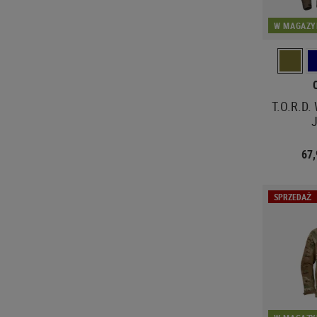
W MAGAZY
T.O.R.D.
J
67
SPRZEDAŻ