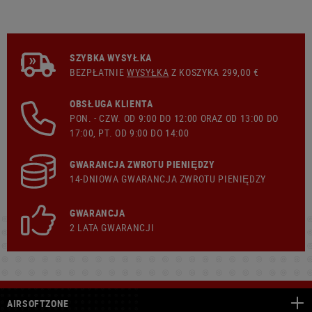
SZYBKA WYSYŁKA
BEZPŁATNIE
WYSYŁKA
Z KOSZYKA 299,00 €
OBSŁUGA KLIENTA
PON. - CZW. OD 9:00 DO 12:00 ORAZ OD 13:00 DO
17:00, PT. OD 9:00 DO 14:00
GWARANCJA ZWROTU PIENIĘDZY
14-DNIOWA GWARANCJA ZWROTU PIENIĘDZY
GWARANCJA
2 LATA GWARANCJI
AIRSOFTZONE