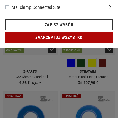
SPRZEDAŻ
Mailchimp Connected Site
ZAPISZ WYBÓR
ZAAKCEPTUJ WSZYSTKO
W MAGAZYNIE
W MAGAZYNIE
Z-PARTS
STRATAIM
E-RAZ Chrome Steel Ball
Tremor Blank Firing Grenade
4,36 €
Od 107,90 €
6,42 €
SPRZEDAŻ
SPRZEDAŻ