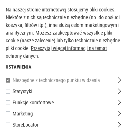
14387 PRODUKTY DOSTĘPNE NATYCHMIAST Z MAGAZYNU
Na naszej stronie internetowej stosujemy pliki cookies.
Niektóre z nich są technicznie niezbędne (np. do obsługi
koszyka, filtrów itp.), inne służą celom marketingowym i
analitycznym. Możesz zaakceptować wszystkie pliki
EUROPEJSKI AIRSOFT SKLEP I HURTOWNIA
cookie (nasze zalecenie) lub tylko technicznie niezbędne
pliki cookie.
Przeczytaj więcej informacji na temat
Strona główna
Repliki Airsoftowe
Granaty airsoftow
ochrony danych.
USTAWIENIA
GRANATY AIRSOFTOWE
Niezbędne z technicznego punktu widzenia
28 Produkty
Statystyki
Filtr
Funkcje komfortowe
Marketing
StoreLocator