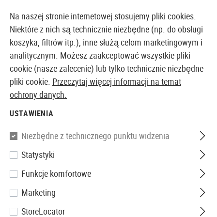
14373 PRODUKTY DOSTĘPNE NATYCHMIAST Z MAGAZYNU
Na naszej stronie internetowej stosujemy pliki cookies.
Niektóre z nich są technicznie niezbędne (np. do obsługi
koszyka, filtrów itp.), inne służą celom marketingowym i
analitycznym. Możesz zaakceptować wszystkie pliki
EUROPEJSKI AIRSOFT SKLEP I HURTOWNIA
cookie (nasze zalecenie) lub tylko technicznie niezbędne
pliki cookie.
Przeczytaj więcej informacji na temat
Strona główna
Wyposażenie Taktyczne
Pasy Nośne
ochrony danych.
USTAWIENIA
SLING PLATES
Niezbędne z technicznego punktu widzenia
6 Produkty
Statystyki
Filtr
Funkcje komfortowe
Marketing
StoreLocator