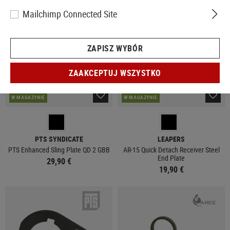
Mailchimp Connected Site
ZAPISZ WYBÓR
ZAAKCEPTUJ WSZYSTKO
W MAGAZYNIE
W MAGAZYNIE
PTS SYNDICATE
LEAPERS
PTS Enhanced Sling Plate QD 2 GBB
AR-15 Quick Detach Receiver Steel
End Plate
29,90 €
19,90 €