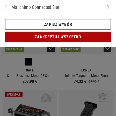
SPRZEDAŻ
Mailchimp Connected Site
ZAPISZ WYBÓR
ZAAKCEPTUJ WSZYSTKO
W MAGAZYNIE
W MAGAZYNIE
GATE
LONEX
Smart Brushless Motor G5 Short
Infinite Torque-Up Motor Short
207,90 €
74,32 €
92,90 €
SPRZEDAŻ