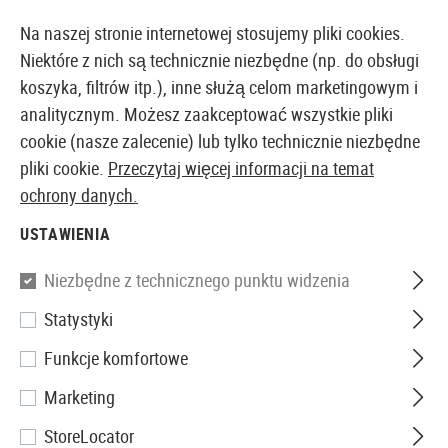
14-DNIOWA GWARANCJA ZWROTU PIENIĘDZY
Na naszej stronie internetowej stosujemy pliki cookies.
Niektóre z nich są technicznie niezbędne (np. do obsługi
koszyka, filtrów itp.), inne służą celom marketingowym i
analitycznym. Możesz zaakceptować wszystkie pliki
EUROPEJSKI AIRSOFT SKLEP I HURTOWNIA
cookie (nasze zalecenie) lub tylko technicznie niezbędne
pliki cookie.
Przeczytaj więcej informacji na temat
Strona główna
Tuning i części zamienne
Części We
ochrony danych.
USTAWIENIA
SILNIKI
Niezbędne z technicznego punktu widzenia
75 Produkty
Statystyki
Filtr
Funkcje komfortowe
Marketing
StoreLocator