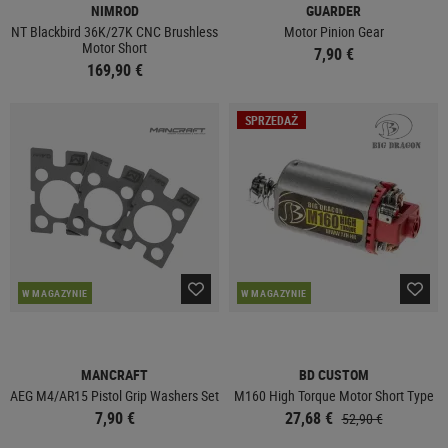
NIMROD
GUARDER
NT Blackbird 36K/27K CNC Brushless
Motor Pinion Gear
Motor Short
7,90 €
169,90 €
SPRZEDAŻ
W MAGAZYNIE
W MAGAZYNIE
MANCRAFT
BD CUSTOM
AEG M4/AR15 Pistol Grip Washers Set
M160 High Torque Motor Short Type
7,90 €
27,68 €
52,90 €