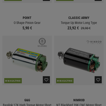
POINT
CLASSIC ARMY
O Shape Pinion Gear
Torque Up Motor Long Type
5,90 €
23,92 €
29,90 €
W MAGAZYNIE
W MAGAZYNIE
G&G
NIMROD
Basilisk 17K High Torque Motor Short
NT Blackbird 39K CNC Motor Short