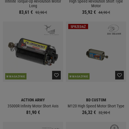
Infinite Torque-Up Revolution Motor
High Speed Revolution Short Type
Long
Motor
83,61 €
35,92 €
92,90 €
44,90 €
SPRZEDAŻ
W MAGAZYNIE
W MAGAZYNIE
ACTION ARMY
BD CUSTOM
35000R Infinity Motor Short Axis
M120 High Speed Motor Short Type
81,90 €
26,32 €
32,90 €