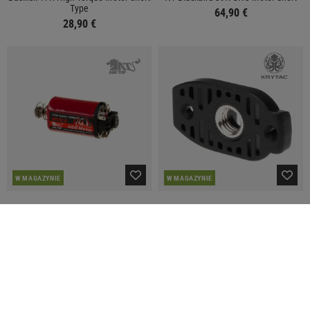
Type
64,90 €
28,90 €
W MAGAZYNIE
W MAGAZYNIE
AIM
KRYTAC
High Torque-Up Motor Short Type
Trident Mk2 Motor Plate
44,90 €
9,90 €