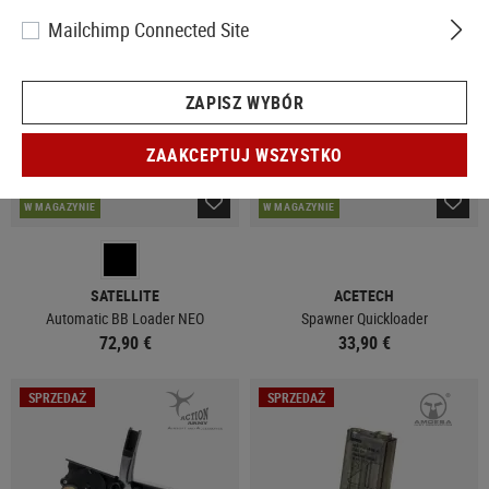
NOWY
Mailchimp Connected Site
ZAPISZ WYBÓR
ZAAKCEPTUJ WSZYSTKO
W MAGAZYNIE
W MAGAZYNIE
SATELLITE
ACETECH
Automatic BB Loader NEO
Spawner Quickloader
72,90 €
33,90 €
SPRZEDAŻ
SPRZEDAŻ