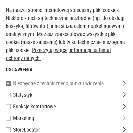
14373 PRODUKTY DOSTĘPNE NATYCHMIAST Z MAGAZYNU
Na naszej stronie internetowej stosujemy pliki cookies.
Niektóre z nich są technicznie niezbędne (np. do obsługi
koszyka, filtrów itp.), inne służą celom marketingowym i
analitycznym. Możesz zaakceptować wszystkie pliki
EUROPEJSKI AIRSOFT SKLEP I HURTOWNIA
cookie (nasze zalecenie) lub tylko technicznie niezbędne
pliki cookie.
Przeczytaj więcej informacji na temat
Strona główna
Akcesoria Airsoftowe
Magazynki
S
ochrony danych.
USTAWIENIA
SZYBKOŁADOWARKI
Niezbędne z technicznego punktu widzenia
32 Produkty
Statystyki
Filtr
Funkcje komfortowe
Marketing
StoreLocator