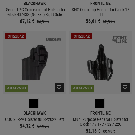
BLACKHAWK
FRONTLINE
T-Series L2C Concealment Holster for
KNG Open Top Holster for Glock 17
Glock 43/43X (No Rail) Right Side
BFL
67,12 €
56,61 €
83,90 €
62,90 €
SPRZEDAŻ
SPRZEDAŻ
W MAGAZYNIE
W MAGAZYNIE
BLACKHAWK
FRONTLINE
CQC SERPA Holster für SP2022 Left
Multi Purpose General Holster for
Glock 17 / 17C / 22 / 22C
54,32 €
67,90 €
52,18 €
86,90 €