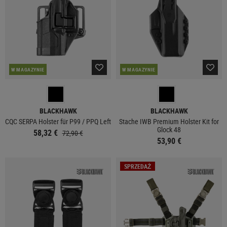
W MAGAZYNIE
W MAGAZYNIE
BLACKHAWK
BLACKHAWK
CQC SERPA Holster für P99 / PPQ Left
Stache IWB Premium Holster Kit for
Glock 48
58,32 €
72,90 €
53,90 €
SPRZEDAŻ