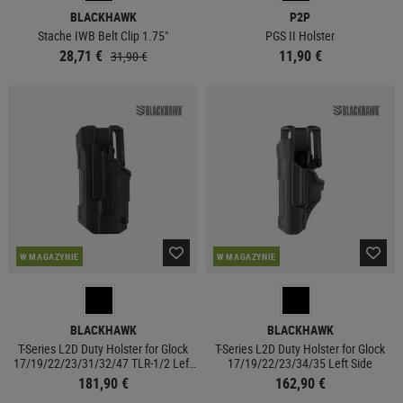
BLACKHAWK
P2P
Stache IWB Belt Clip 1.75"
PGS II Holster
28,71 €
11,90 €
31,90 €
W MAGAZYNIE
W MAGAZYNIE
BLACKHAWK
BLACKHAWK
T-Series L2D Duty Holster for Glock
T-Series L2D Duty Holster for Glock
17/19/22/23/31/32/47 TLR-1/2 Left
17/19/22/23/34/35 Left Side
Side
181,90 €
162,90 €