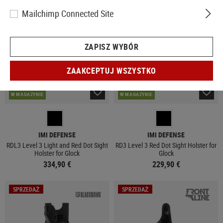
NOWY
NOWY
Mailchimp Connected Site
ZAPISZ WYBÓR
ZAAKCEPTUJ WSZYSTKO
W MAGAZYNIE
W MAGAZYNIE
IMI DEFENSE
IMI DEFENSE
RDL3 Level 3 Light and Red Dot Sight
RD3 Level 3 Red Dot Sight Holster for
Holster for Glock
Glock
334,90 €
229,90 €
SPRZEDAŻ
SPRZEDAŻ