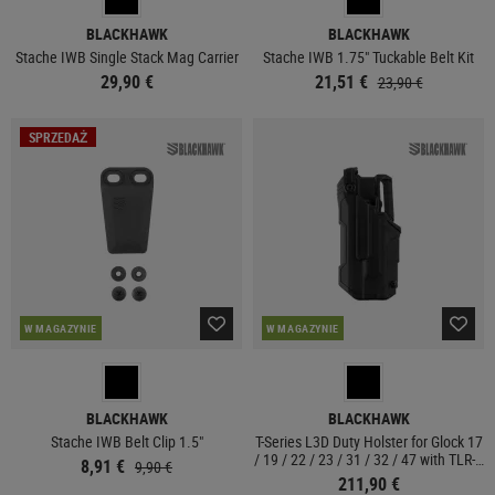
BLACKHAWK
BLACKHAWK
Stache IWB Single Stack Mag Carrier
Stache IWB 1.75" Tuckable Belt Kit
29,90 €
21,51 €
23,90 €
SPRZEDAŻ
W MAGAZYNIE
W MAGAZYNIE
BLACKHAWK
BLACKHAWK
Stache IWB Belt Clip 1.5"
T-Series L3D Duty Holster for Glock 17
/ 19 / 22 / 23 / 31 / 32 / 47 with TLR-1
8,91 €
9,90 €
/ 2 Left Side
211,90 €