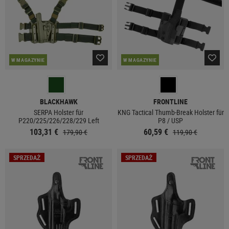
W MAGAZYNIE
W MAGAZYNIE
BLACKHAWK
FRONTLINE
SERPA Holster für
KNG Tactical Thumb-Break Holster für
P220/225/226/228/229 Left
P8 / USP
103,31 €
60,59 €
179,90 €
119,90 €
SPRZEDAŻ
SPRZEDAŻ