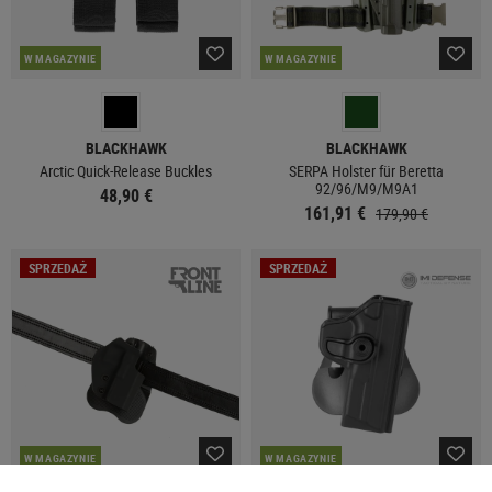
W MAGAZYNIE
W MAGAZYNIE
BLACKHAWK
BLACKHAWK
Arctic Quick-Release Buckles
SERPA Holster für Beretta
92/96/M9/M9A1
48,90 €
161,91 €
179,90 €
SPRZEDAŻ
SPRZEDAŻ
W MAGAZYNIE
W MAGAZYNIE