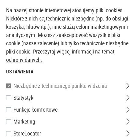
T Z MAGAZYNU
14-DNIOWA GWARANCJA ZWROTU PIENI
Na naszej stronie internetowej stosujemy pliki cookies.
Niektóre z nich są technicznie niezbędne (np. do obsługi
koszyka, filtrów itp.), inne służą celom marketingowym i
analitycznym. Możesz zaakceptować wszystkie pliki
EUROPEJSKI AIRSOFT SKLEP I HURTOWNIA
cookie (nasze zalecenie) lub tylko technicznie niezbędne
pliki cookie.
Przeczytaj więcej informacji na temat
Strona główna
Wyposażenie Taktyczne
Kabury
ochrony danych.
USTAWIENIA
KABURY
Niezbędne z technicznego punktu widzenia
218 Produkty
Statystyki
Filtr
Funkcje komfortowe
Marketing
StoreLocator