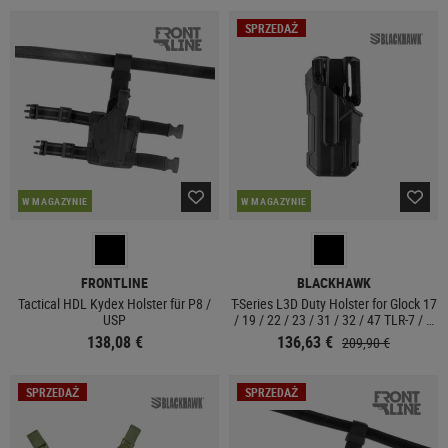
SPRZEDAŻ
W MAGAZYNIE
W MAGAZYNIE
FRONTLINE
BLACKHAWK
Tactical HDL Kydex Holster für P8 /
T-Series L3D Duty Holster for Glock 17
USP
/ 19 / 22 / 23 / 31 / 32 / 47 TLR-7 / 8
Left Side
138,08 €
136,63 €
209,90 €
SPRZEDAŻ
SPRZEDAŻ