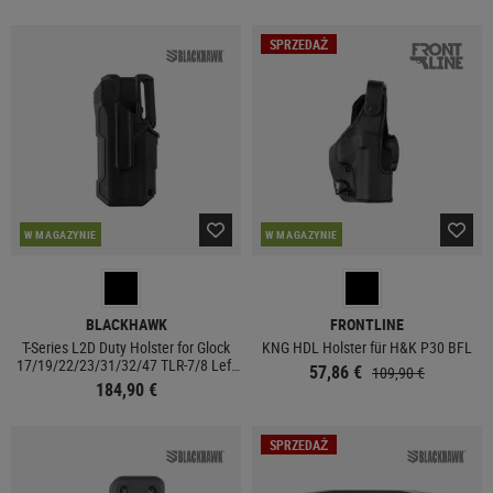
SPRZEDAŻ
W MAGAZYNIE
W MAGAZYNIE
BLACKHAWK
FRONTLINE
T-Series L2D Duty Holster for Glock
KNG HDL Holster für H&K P30 BFL
17/19/22/23/31/32/47 TLR-7/8 Left
57,86 €
109,90 €
Side
184,90 €
SPRZEDAŻ