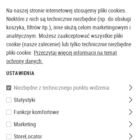
14410 PRODUKTY DOSTĘPNE NATYCHMIAST Z MAGAZYNU
Na naszej stronie internetowej stosujemy pliki cookies.
Niektóre z nich są technicznie niezbędne (np. do obsługi
koszyka, filtrów itp.), inne służą celom marketingowym i
analitycznym. Możesz zaakceptować wszystkie pliki
EUROPEJSKI AIRSOFT SKLEP I HURTOWNIA
cookie (nasze zalecenie) lub tylko technicznie niezbędne
pliki cookie.
Przeczytaj więcej informacji na temat
Strona główna
Tuning i części zamienne
Strzelby
ochrony danych.
USTAWIENIA
Filtr
Niezbędne z technicznego punktu widzenia
Statystyki
Funkcje komfortowe
Nie znaleziono żadnych produktów.
Marketing
StoreLocator