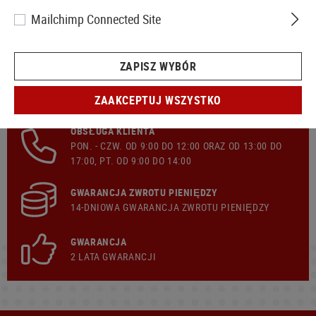
Mailchimp Connected Site
ZAPISZ WYBÓR
SZYBKA WYSYŁKA
ZAAKCEPTUJ WSZYSTKO
BEZPŁATNIE
WYSYŁKA
Z KOSZYKA 299,00 €
OBSŁUGA KLIENTA
PON. - CZW. OD 9:00 DO 12:00 ORAZ OD 13:00 DO
17:00, PT. OD 9:00 DO 14:00
GWARANCJA ZWROTU PIENIĘDZY
14-DNIOWA GWARANCJA ZWROTU PIENIĘDZY
GWARANCJA
2 LATA GWARANCJI