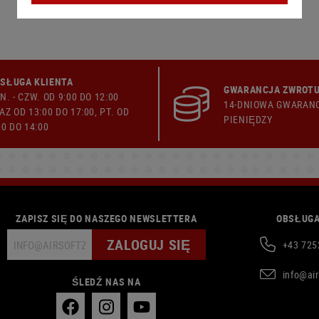
SŁUGA KLIENTA
GWARANCJA ZWROTU
N. - CZW. OD 9:00 DO 12:00
14-DNIOWA GWARAN
AZ OD 13:00 DO 17:00, PT. OD
PIENIĘDZY
00 DO 14:00
ZAPISZ SIĘ DO NASZEGO NEWSLETTERA
OBSŁUGA
ZALOGUJ SIĘ
+43 725
info@ai
ŚLEDŹ NAS NA