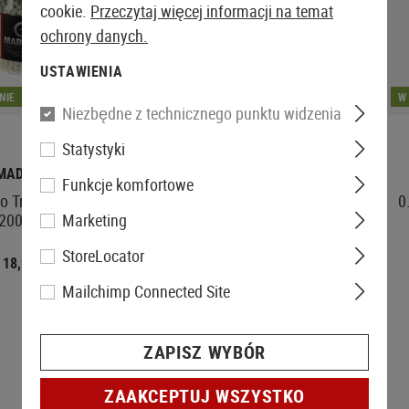
cookie.
Przeczytaj więcej informacji na temat
ochrony danych.
USTAWIENIA
NIE
W MAGAZYNIE
W
Niezbędne z technicznego punktu widzenia
Statystyki
MADBULL
NIMROD
Funkcje komfortowe
io Tracer BB PLA
0.28g Bio Tracer BB High
0
2000rds
Performance 2000rds
Marketing
StoreLocator
18,90 €
19,90 €
Mailchimp Connected Site
ZAPISZ WYBÓR
ZAAKCEPTUJ WSZYSTKO