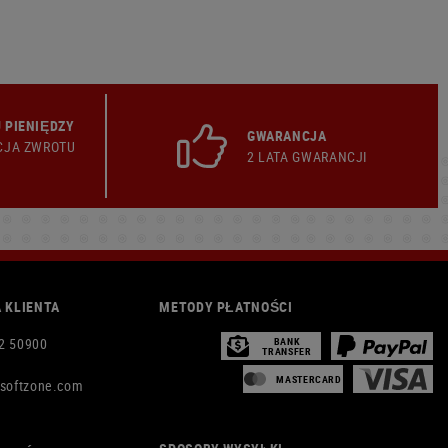
 PIENIĘDZY
GWARANCJA
CJA ZWROTU
2 LATA GWARANCJI
 KLIENTA
METODY PŁATNOŚCI
2 50900
BANK
TRANSFER
MASTERCARD
rsoftzone.com