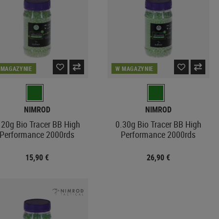
Zamki
Maczety
Kable
Montaże Optyki
Multitoole
Kolby i Akcesoria
REPLIKA HEŁMU
Narzędzia
Uchwyty HPS
AIRSOFTOWEGO
CZEŚCI WEWNĘTRZNE
Długopisy Taktyczne
Butle i Pojemniki
Lufy Wewnętrzne
Piły
Węże
OCHRANIACZE
Dysze
Toporki
 MAGAZYNIE
W MAGAZYNIE
Nałokietniki
Hop Up
Saperki
Nakolanniki
Valves
Kubotany
Konserwacja
Ostrzałki do Noży
POZOSTAŁE WYPOSAŻENIE
NIMROD
NIMROD
CZĘŚCI ZEWNĘTRZNE
.20g Bio Tracer BB High
0.30g Bio Tracer BB High
ODCZYTY
Performance 2000rds
Performance 2000rds
Chwyty Pistoletowe
Dźwignie Napinania
15,90 €
26,90 €