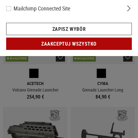
Mailchimp Connected Site
ZAPISZ WYBÓR
ZAAKCEPTUJ WSZYSTKO
W MAGAZYNIE
W MAGAZYNIE
ACETECH
CYMA
Volcano Grenade Launcher
Grenade Launcher Long
254,90 €
84,90 €