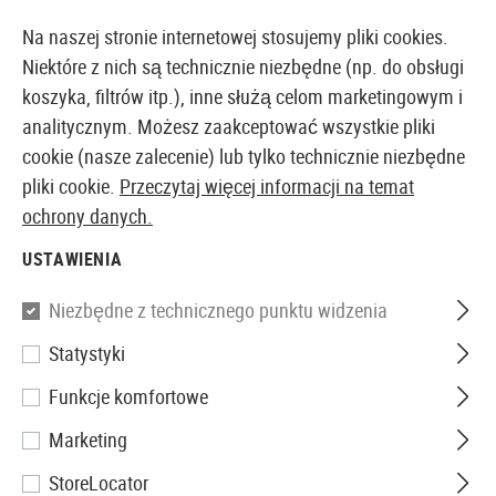
14387 PRODUKTY DOSTĘPNE NATYCHMIAST Z MAGAZYNU
Na naszej stronie internetowej stosujemy pliki cookies.
Niektóre z nich są technicznie niezbędne (np. do obsługi
koszyka, filtrów itp.), inne służą celom marketingowym i
analitycznym. Możesz zaakceptować wszystkie pliki
EUROPEJSKI AIRSOFT SKLEP I HURTOWNIA
cookie (nasze zalecenie) lub tylko technicznie niezbędne
pliki cookie.
Przeczytaj więcej informacji na temat
Strona główna
Repliki Airsoftowe
Granatniki Airsof
ochrony danych.
USTAWIENIA
GRANATNIKI
Niezbędne z technicznego punktu widzenia
17 Produkty
Statystyki
Filtr
Funkcje komfortowe
Marketing
StoreLocator