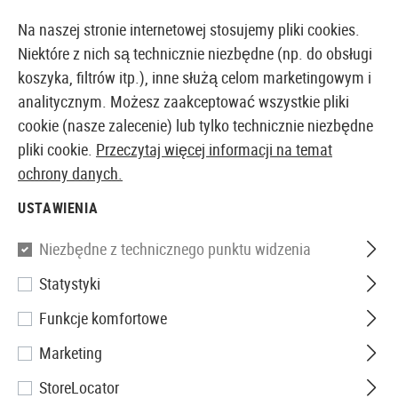
14397 PRODUKTY DOSTĘPNE NATYCHMIAST Z MAGAZYNU
Na naszej stronie internetowej stosujemy pliki cookies.
Niektóre z nich są technicznie niezbędne (np. do obsługi
koszyka, filtrów itp.), inne służą celom marketingowym i
analitycznym. Możesz zaakceptować wszystkie pliki
EUROPEJSKI AIRSOFT SKLEP I HURTOWNIA
cookie (nasze zalecenie) lub tylko technicznie niezbędne
pliki cookie.
Przeczytaj więcej informacji na temat
Strona główna
Repliki Airsoftowe
Granatniki Airsof
ochrony danych.
USTAWIENIA
Madbull
Niezbędne z technicznego punktu widzenia
AGX Launcher
Statystyki
Funkcje komfortowe
Marketing
StoreLocator