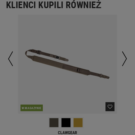
KLIENCI KUPILI RÓWNIEŻ
W MAGAZYNIE
W 
CLAWGEAR