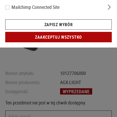
Mailchimp Connected Site
ZAPISZ WYBÓR
ZAAKCEPTUJ WSZYSTKO
Numer artykułu:
10127706000
Numer producenta:
AGX-LIGHT
Dostępność:
WYPRZEDANE
Ten przedmiot nie jest w tej chwili dostępny.