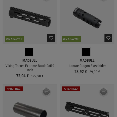
W MAGAZYNIE
W MAGAZYNIE
MADBULL
MADBULL
Viking Tactcs Extreme BattleRail 9
Lantac Dragon Flashhider
Inch
23,92 €
29,90 €
72,04 €
129,90 €
SPRZEDAŻ
SPRZEDAŻ