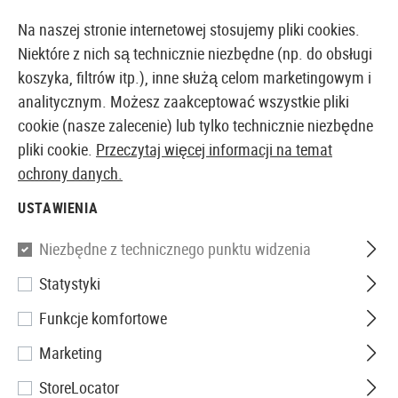
14-DNIOWA GWARANCJA ZWROTU PIENIĘDZY
Na naszej stronie internetowej stosujemy pliki cookies.
Niektóre z nich są technicznie niezbędne (np. do obsługi
koszyka, filtrów itp.), inne służą celom marketingowym i
analitycznym. Możesz zaakceptować wszystkie pliki
EUROPEJSKI AIRSOFT SKLEP I HURTOWNIA
cookie (nasze zalecenie) lub tylko technicznie niezbędne
pliki cookie.
Przeczytaj więcej informacji na temat
Marki
Madbull
ochrony danych.
MADBULL
USTAWIENIA
134 Produkty
Niezbędne z technicznego punktu widzenia
Filtr
Statystyki
Funkcje komfortowe
Marketing
StoreLocator
SPRZEDAŻ
SPRZEDAŻ