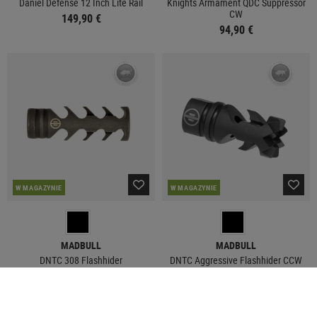
Daniel Defense 12 Inch Lite Rail
Knights Armament QDC Suppressor
CW
149,90 €
94,90 €
W MAGAZYNIE
W MAGAZYNIE
MADBULL
MADBULL
DNTC 308 Flashhider
DNTC Aggressive Flashhider CCW
29,90 €
29,90 €