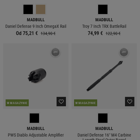
MADBULL
MADBULL
Daniel Defense 9 Inch OmegaX Rail
Troy 7 Inch TRX BattleRail
Od 75,21 €
74,99 €
134,90 €
122,90 €
W MAGAZYNIE
W MAGAZYNIE
MADBULL
MADBULL
PWS Diablo Adjustable Amplifier
Daniel Defense 16" M4 Carbine
Length Steel Outer Barrel