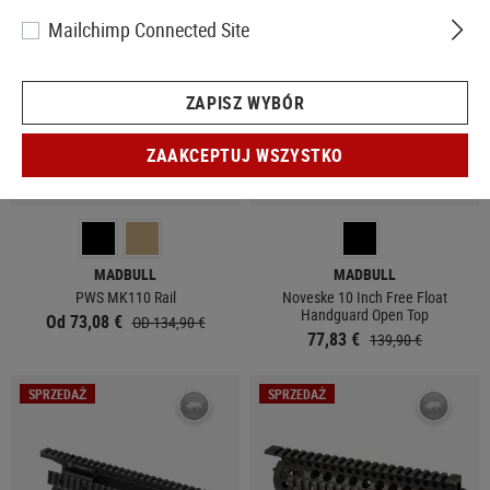
Mailchimp Connected Site
ZAPISZ WYBÓR
ZAAKCEPTUJ WSZYSTKO
W MAGAZYNIE
W MAGAZYNIE
MADBULL
MADBULL
PWS MK110 Rail
Noveske 10 Inch Free Float
Handguard Open Top
Od 73,08 €
OD 134,90 €
77,83 €
139,90 €
SPRZEDAŻ
SPRZEDAŻ