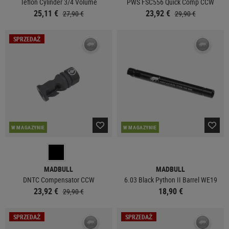
Teflon Cylinder 3/4 Volume
PWS FSC556 Quick Comp CCW
25,11 €
23,92 €
27,90 €
29,90 €
SPRZEDAŻ
W MAGAZYNIE
W MAGAZYNIE
MADBULL
MADBULL
DNTC Compensator CCW
6.03 Black Python II Barrel WE19
23,92 €
18,90 €
29,90 €
SPRZEDAŻ
SPRZEDAŻ