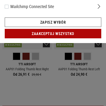
Mailchimp Connected Site
ZAPISZ WYBÓR
ZAAKCEPTUJ WSZYSTKO
W MAGAZYNIE
W MAGAZYNIE
TTI AIRSOFT
TTI AIRSOFT
AAP01 Folding Thumb Rest Right
AAP01 Folding Thumb Rest Left
Od 26,91 €
Od 24,90 €
29,90 €