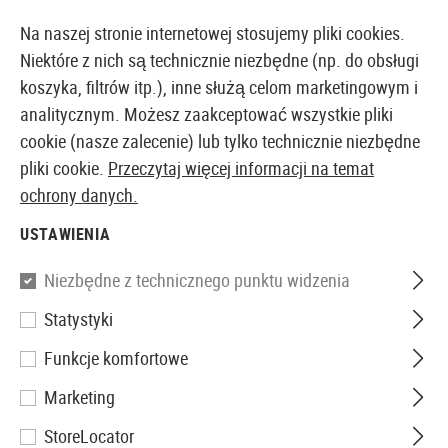
14373 PRODUKTY DOSTĘPNE NATYCHMIAST Z MAGAZYNU
Na naszej stronie internetowej stosujemy pliki cookies.
Niektóre z nich są technicznie niezbędne (np. do obsługi
koszyka, filtrów itp.), inne służą celom marketingowym i
analitycznym. Możesz zaakceptować wszystkie pliki
EUROPEJSKI AIRSOFT SKLEP I HURTOWNIA
cookie (nasze zalecenie) lub tylko technicznie niezbędne
pliki cookie.
Przeczytaj więcej informacji na temat
Strona główna
Tuning i części zamienne
Części Ze
ochrony danych.
USTAWIENIA
AKCESORIA
Niezbędne z technicznego punktu widzenia
2 Produkty
Statystyki
Filtr
Funkcje komfortowe
Marketing
StoreLocator