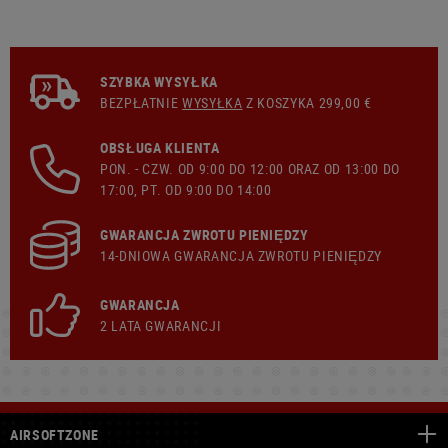
SZYBKA WYSYŁKA
BEZPŁATNIE
WYSYŁKA
Z KOSZYKA 299,00 €
OBSŁUGA KLIENTA
PON. - CZW. OD 9:00 DO 12:00 ORAZ OD 13:00 DO
17:00, PT. OD 9:00 DO 14:00
GWARANCJA ZWROTU PIENIĘDZY
14-DNIOWA GWARANCJA ZWROTU PIENIĘDZY
GWARANCJA
2 LATA GWARANCJI
AIRSOFTZONE