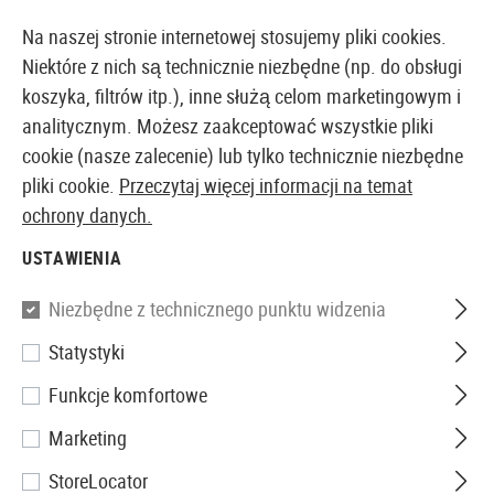
14371 PRODUKTY DOSTĘPNE NATYCHMIAST Z MAGAZYNU
Na naszej stronie internetowej stosujemy pliki cookies.
Niektóre z nich są technicznie niezbędne (np. do obsługi
koszyka, filtrów itp.), inne służą celom marketingowym i
analitycznym. Możesz zaakceptować wszystkie pliki
EUROPEJSKI AIRSOFT SKLEP I HURTOWNIA
cookie (nasze zalecenie) lub tylko technicznie niezbędne
pliki cookie.
Przeczytaj więcej informacji na temat
Strona główna
Repliki Airsoftowe
Granaty airsoftow
ochrony danych.
USTAWIENIA
GRANATY AIRSOFTOWE
Niezbędne z technicznego punktu widzenia
9 Produkty
Statystyki
Filtr
Funkcje komfortowe
Marketing
StoreLocator