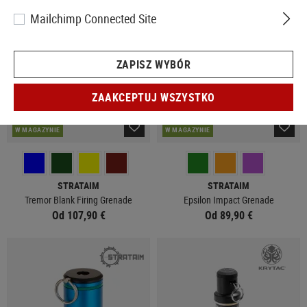
Mailchimp Connected Site
ZAPISZ WYBÓR
ZAAKCEPTUJ WSZYSTKO
W MAGAZYNIE
W MAGAZYNIE
STRATAIM
STRATAIM
Tremor Blank Firing Grenade
Epsilon Impact Grenade
Od 107,90 €
Od 89,90 €