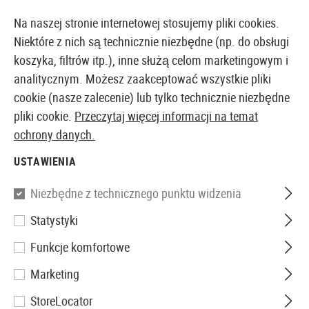
NU
14-DNIOWA GWARANCJA ZWROTU PIENIĘDZY
Na naszej stronie internetowej stosujemy pliki cookies.
Niektóre z nich są technicznie niezbędne (np. do obsługi
koszyka, filtrów itp.), inne służą celom marketingowym i
analitycznym. Możesz zaakceptować wszystkie pliki
EUROPEJSKI AIRSOFT SKLEP I HURTOWNIA
cookie (nasze zalecenie) lub tylko technicznie niezbędne
pliki cookie.
Przeczytaj więcej informacji na temat
Strona główna
Akcesoria Airsoftowe
Części i Akces
ochrony danych.
USTAWIENIA
OSŁONY SZYN MONTAŻOWYCH
Niezbędne z technicznego punktu widzenia
45 Produkty
Statystyki
Filtr
Funkcje komfortowe
Marketing
StoreLocator