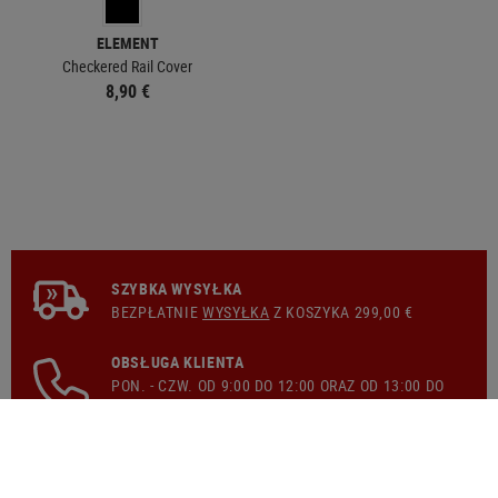
ELEMENT
Checkered Rail Cover
8,90 €
SZYBKA WYSYŁKA
BEZPŁATNIE
WYSYŁKA
Z KOSZYKA 299,00 €
OBSŁUGA KLIENTA
PON. - CZW. OD 9:00 DO 12:00 ORAZ OD 13:00 DO
17:00, PT. OD 9:00 DO 14:00
GWARANCJA ZWROTU PIENIĘDZY
14-DNIOWA GWARANCJA ZWROTU PIENIĘDZY