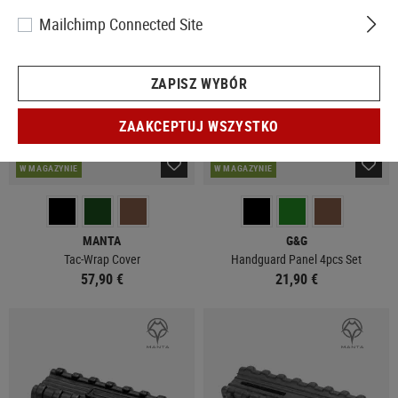
Mailchimp Connected Site
ZAPISZ WYBÓR
ZAAKCEPTUJ WSZYSTKO
W MAGAZYNIE
W MAGAZYNIE
MANTA
G&G
Tac-Wrap Cover
Handguard Panel 4pcs Set
57,90 €
21,90 €