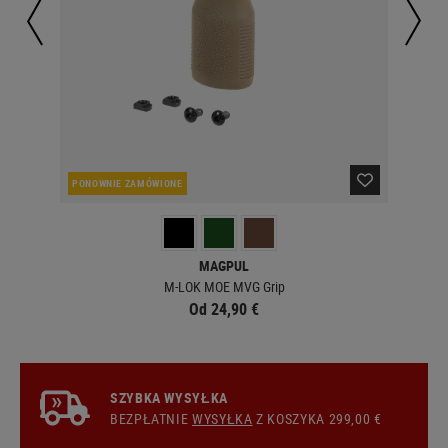
PONOWNIE ZAMÓWIONE
W 
MAGPUL
M-LOK MOE MVG Grip
Od 24,90 €
SZYBKA WYSYŁKA
BEZPŁATNIE
WYSYŁKA
Z KOSZYKA 299,00 €