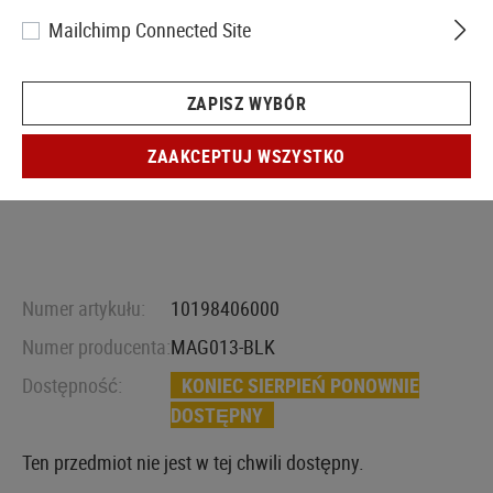
Mailchimp Connected Site
ZAPISZ WYBÓR
ZAAKCEPTUJ WSZYSTKO
Numer artykułu:
10198406000
Numer producenta:
MAG013-BLK
Dostępność:
KONIEC SIERPIEŃ PONOWNIE
DOSTĘPNY
Ten przedmiot nie jest w tej chwili dostępny.