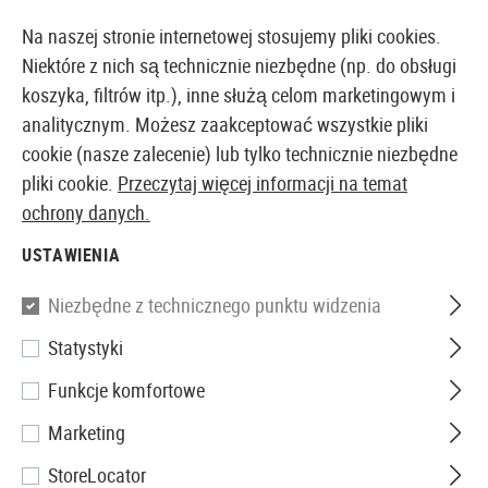
14373 PRODUKTY DOSTĘPNE NATYCHMIAST Z MAGAZYNU
Na naszej stronie internetowej stosujemy pliki cookies.
Niektóre z nich są technicznie niezbędne (np. do obsługi
koszyka, filtrów itp.), inne służą celom marketingowym i
analitycznym. Możesz zaakceptować wszystkie pliki
EUROPEJSKI AIRSOFT SKLEP I HURTOWNIA
cookie (nasze zalecenie) lub tylko technicznie niezbędne
pliki cookie.
Przeczytaj więcej informacji na temat
Strona główna
Akcesoria Airsoftowe
Części i Akces
ochrony danych.
USTAWIENIA
Magpul
Niezbędne z technicznego punktu widzenia
Ladder Rail Protector
Statystyki
Funkcje komfortowe
Marketing
StoreLocator