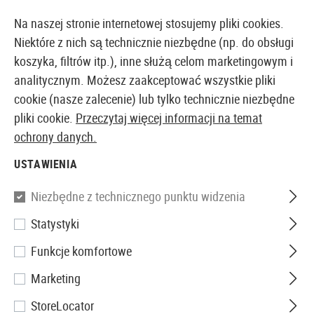
14-DNIOWA GWARANCJA ZWROTU PIENIĘDZY
Na naszej stronie internetowej stosujemy pliki cookies.
Niektóre z nich są technicznie niezbędne (np. do obsługi
koszyka, filtrów itp.), inne służą celom marketingowym i
analitycznym. Możesz zaakceptować wszystkie pliki
EUROPEJSKI AIRSOFT SKLEP I HURTOWNIA
cookie (nasze zalecenie) lub tylko technicznie niezbędne
pliki cookie.
Przeczytaj więcej informacji na temat
Strona główna
Tuning i części zamienne
Części We
ochrony danych.
USTAWIENIA
HOP UP
Niezbędne z technicznego punktu widzenia
83 Produkty
Statystyki
Filtr
Funkcje komfortowe
Marketing
StoreLocator