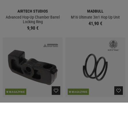
AIRTECH STUDIOS
MADBULL
Advanced Hop-Up Chamber Barrel
M16 Ultimate 3in1 Hop Up Unit
Locking Ring
41,90 €
9,90 €
W MAGAZYNIE
W MAGAZYNIE
AIRTECH STUDIOS
KRYTAC
Advanced R-Hop Arm for G&G
Rotary Hop Up Unit Outer Tension
Spring
11,90 €