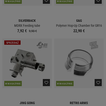
W MAGAZYNIE
W MAGAZYNIE
SILVERBACK
G&G
MDRX Feeding tube
Polymer Hop-Up Chamber for GR16
7,92 €
22,90 €
9,90 €
SPRZEDAŻ
W MAGAZYNIE
W MAGAZYNIE
JING GONG
RETRO ARMS