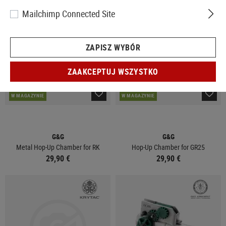
Mailchimp Connected Site
ZAPISZ WYBÓR
ZAAKCEPTUJ WSZYSTKO
W MAGAZYNIE
W MAGAZYNIE
G&G
G&G
Metal Hop-Up Chamber for RK
Hop-Up Chamber for GR25
29,90 €
29,90 €