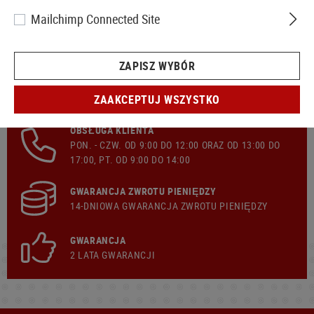
Mailchimp Connected Site
ZAPISZ WYBÓR
SZYBKA WYSYŁKA
ZAAKCEPTUJ WSZYSTKO
BEZPŁATNIE
WYSYŁKA
Z KOSZYKA 299,00 €
OBSŁUGA KLIENTA
PON. - CZW. OD 9:00 DO 12:00 ORAZ OD 13:00 DO
17:00, PT. OD 9:00 DO 14:00
GWARANCJA ZWROTU PIENIĘDZY
14-DNIOWA GWARANCJA ZWROTU PIENIĘDZY
GWARANCJA
2 LATA GWARANCJI