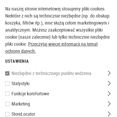
14410 PRODUKTY DOSTĘPNE NATYCHMIAST Z MAGAZYNU
Na naszej stronie internetowej stosujemy pliki cookies.
Niektóre z nich są technicznie niezbędne (np. do obsługi
koszyka, filtrów itp.), inne służą celom marketingowym i
analitycznym. Możesz zaakceptować wszystkie pliki
EUROPEJSKI AIRSOFT SKLEP I HURTOWNIA
cookie (nasze zalecenie) lub tylko technicznie niezbędne
pliki cookie.
Przeczytaj więcej informacji na temat
Strona główna
Samoobrona
Pistolety
ochrony danych.
USTAWIENIA
Filtr
Niezbędne z technicznego punktu widzenia
Statystyki
Funkcje komfortowe
Nie znaleziono żadnych produktów.
Marketing
StoreLocator