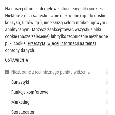
14355 PRODUKTY DOSTĘPNE NATYCHMIAST Z MAGAZYNU
Na naszej stronie internetowej stosujemy pliki cookies.
Niektóre z nich są technicznie niezbędne (np. do obsługi
koszyka, filtrów itp.), inne służą celom marketingowym i
analitycznym. Możesz zaakceptować wszystkie pliki
EUROPEJSKI AIRSOFT SKLEP I HURTOWNIA
cookie (nasze zalecenie) lub tylko technicznie niezbędne
pliki cookie.
Przeczytaj więcej informacji na temat
Strona główna
Sprzęt
Obserwacja i Namierzanie Ce
ochrony danych.
USTAWIENIA
LUNETY
Niezbędne z technicznego punktu widzenia
7 Produkty
Statystyki
Filtr
Funkcje komfortowe
Marketing
StoreLocator