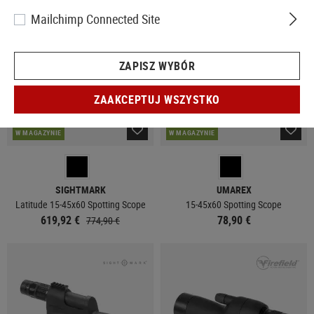
SPRZEDAŻ
NOWY
Mailchimp Connected Site
ZAPISZ WYBÓR
ZAAKCEPTUJ WSZYSTKO
W MAGAZYNIE
W MAGAZYNIE
SIGHTMARK
UMAREX
Latitude 15-45x60 Spotting Scope
15-45x60 Spotting Scope
619,92 €
78,90 €
774,90 €