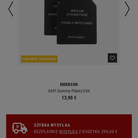
PONOWNIE ZAMÓWIONE
W 
EMERSON
SAPI Dummy Plates EVA
13,90 €
SZYBKA WYSYŁKA
BEZPŁATNIE
WYSYŁKA
Z KOSZYKA 299,00 €