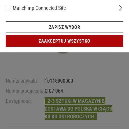
Mailchimp Connected Site
ZAPISZ WYBÓR
ZAAKCEPTUJ WSZYSTKO
Numer artykułu:
10118800000
Numer producenta:
G-07-064
Dostępność:
2-3 SZTUKI W MAGAZYNIE,
DOSTAWA DO POLSKA W CIĄGU
KILKU DNI ROBOCZYCH