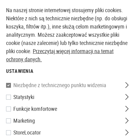
14387 PRODUKTY DOSTĘPNE NATYCHMIAST Z MAGAZYNU
Na naszej stronie internetowej stosujemy pliki cookies.
Niektóre z nich są technicznie niezbędne (np. do obsługi
koszyka, filtrów itp.), inne służą celom marketingowym i
analitycznym. Możesz zaakceptować wszystkie pliki
EUROPEJSKI AIRSOFT SKLEP I HURTOWNIA
cookie (nasze zalecenie) lub tylko technicznie niezbędne
pliki cookie.
Przeczytaj więcej informacji na temat
Strona główna
Akcesoria Airsoftowe
Amunicja
Po
ochrony danych.
USTAWIENIA
G&G
Niezbędne z technicznego punktu widzenia
M26 BB-Behälter
Statystyki
Funkcje komfortowe
Marketing
StoreLocator