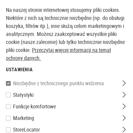
14360 PRODUKTY DOSTĘPNE NATYCHMIAST Z MAGAZYNU
Na naszej stronie internetowej stosujemy pliki cookies.
Niektóre z nich są technicznie niezbędne (np. do obsługi
koszyka, filtrów itp.), inne służą celom marketingowym i
analitycznym. Możesz zaakceptować wszystkie pliki
EUROPEJSKI AIRSOFT SKLEP I HURTOWNIA
cookie (nasze zalecenie) lub tylko technicznie niezbędne
pliki cookie.
Przeczytaj więcej informacji na temat
Strona główna
Akcesoria Airsoftowe
Amunicja
Kul
ochrony danych.
USTAWIENIA
G&G
Niezbędne z technicznego punktu widzenia
0.20g Perfect BBs 5000rds
Statystyki
Funkcje komfortowe
Marketing
StoreLocator