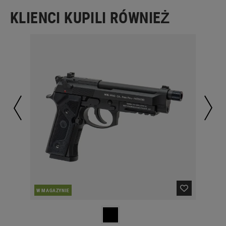
KLIENCI KUPILI RÓWNIEŻ
W MAGAZYNIE
W 