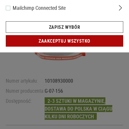
Mailchimp Connected Site
ZAPISZ WYBÓR
ZAAKCEPTUJ WSZYSTKO
Numer artykułu:
10108930000
Numer producenta:
G-07-156
Dostępność:
2-3 SZTUKI W MAGAZYNIE,
DOSTAWA DO POLSKA W CIĄGU
KILKU DNI ROBOCZYCH