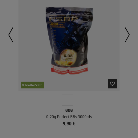
W MAGAZYNIE
W 
G&G
0.20g Perfect BBs 3000rds
9,90 €