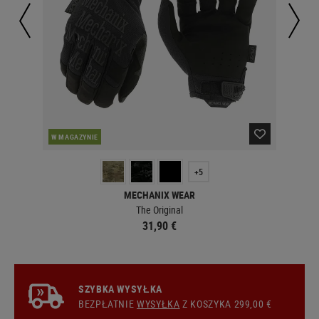
W MAGAZYNIE
W 
+5
MECHANIX WEAR
The Original
31,90 €
SZYBKA WYSYŁKA
BEZPŁATNIE
WYSYŁKA
Z KOSZYKA 299,00 €