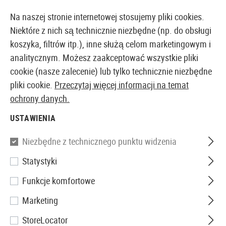
14397 PRODUKTY DOSTĘPNE NATYCHMIAST Z MAGAZYNU
Na naszej stronie internetowej stosujemy pliki cookies.
Niektóre z nich są technicznie niezbędne (np. do obsługi
koszyka, filtrów itp.), inne służą celom marketingowym i
analitycznym. Możesz zaakceptować wszystkie pliki
EUROPEJSKI AIRSOFT SKLEP I HURTOWNIA
cookie (nasze zalecenie) lub tylko technicznie niezbędne
pliki cookie.
Przeczytaj więcej informacji na temat
Strona główna
Tuning i części zamienne
Części We
ochrony danych.
USTAWIENIA
Ares
Niezbędne z technicznego punktu widzenia
8mm Stainless Steel Bushing
Statystyki
Funkcje komfortowe
Marketing
StoreLocator