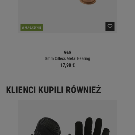
W MAGAZYNIE
W 
G&G
8mm Oilless Metal Bearing
17,90 €
KLIENCI KUPILI RÓWNIEŻ