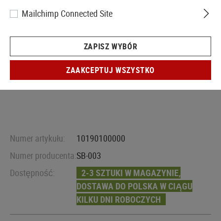
Mailchimp Connected Site
ZAPISZ WYBÓR
ZAAKCEPTUJ WSZYSTKO
Numer artykułu:
10190100000
Numer producenta:
SB-003
Dostępność:
2-3 SZTUKI W MAGAZYNIE,
DOSTAWA DO POLSKA W CIĄGU
KILKU DNI ROBOCZYCH