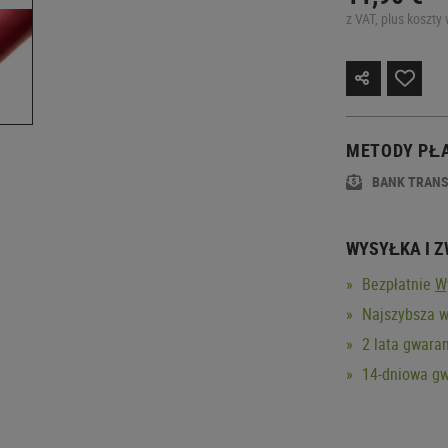
z VAT, plus koszty 
METODY PŁ
BANK TRAN
WYSYŁKA I 
Bezpłatnie
W
Najszybsza w
2 lata gwaran
14-dniowa gw