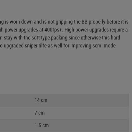
g is worn down and is not gripping the BB properly before it is
igh power upgrades at 400fps+. High power upgrades require a
 stay with the soft type packing since otherwise this hard
to upgraded sniper rilfe as well for improving semi mode
14 cm
7 cm
1.5 cm