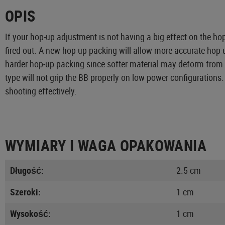
OPIS
If your hop-up adjustment is not having a big effect on the ho
fired out. A new hop-up packing will allow more accurate hop
harder hop-up packing since softer material may deform from t
type will not grip the BB properly on low power configuration
shooting effectively.
WYMIARY I WAGA OPAKOWANIA
Długość:
2.5 cm
Szeroki:
1 cm
Wysokość:
1 cm