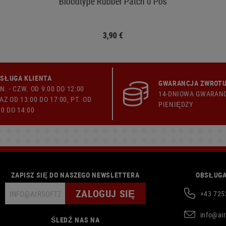
Bloodtype Rubber Patch 0 Pos
3,90 €
SŁUGA KLIENTA
GWARANCJA ZWROTU
N. - CZW. OD 9:00 DO 12:00
14-DNIOWA GWARAN
AZ OD 13:00 DO 17:00, PT. OD
PIENIĘDZY
00 DO 14:00
ZAPISZ SIĘ DO NASZEGO NEWSLETTERA
OBSŁUGA
ZALOGUJ SIĘ
+43 725
info@ai
ŚLEDŹ NAS NA