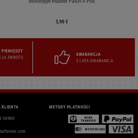
Bloodtype Rubber Patch 0 Pos
3,90 €
 PIENIĘDZY
GWARANCJA
CJA ZWROTU
2 LATA GWARANCJI
 KLIENTA
METODY PŁATNOŚCI
2 50900
BANK
TRANSFER
MASTERCARD
rsoftzone.com