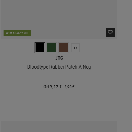
W MAGAZYNIE
+3
JTG
Bloodtype Rubber Patch A Neg
Od 3,12 €
3,90 €