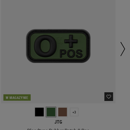
W MAGAZYNIE
+3
JTG