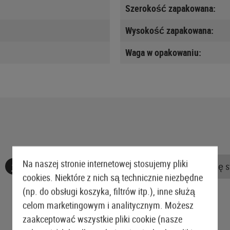
Szerokość zapakowana:
Wysokość zapakowana:
Waga w opakowaniu:
Na naszej stronie internetowej stosujemy pliki
Nie znaleziono żadnych recenzji. Śmiało, podziel się 
cookies. Niektóre z nich są technicznie niezbędne
(np. do obsługi koszyka, filtrów itp.), inne służą
celom marketingowym i analitycznym. Możesz
zaakceptować wszystkie pliki cookie (nasze