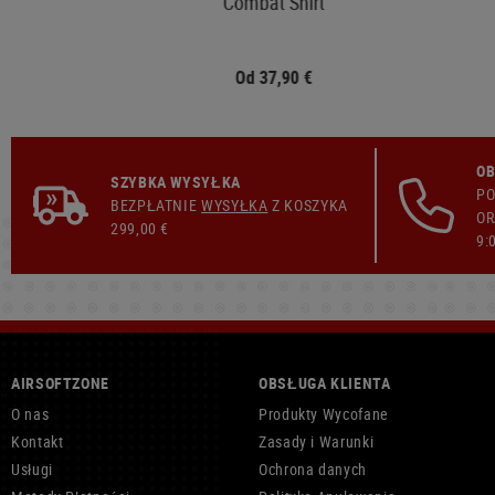
Combat Shirt
Od 37,90 €
OB
SZYBKA WYSYŁKA
PO
BEZPŁATNIE
WYSYŁKA
Z KOSZYKA
OR
299,00 €
9:
AIRSOFTZONE
OBSŁUGA KLIENTA
O nas
Produkty Wycofane
Kontakt
Zasady i Warunki
Usługi
Ochrona danych