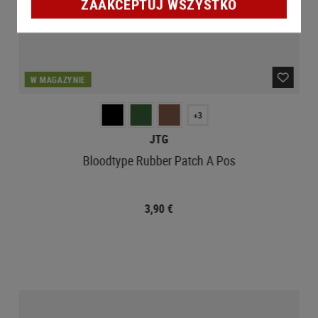
ZAAKCEPTUJ WSZYSTKO
W MAGAZYNIE
+3
JTG
Bloodtype Rubber Patch A Pos
3,90 €