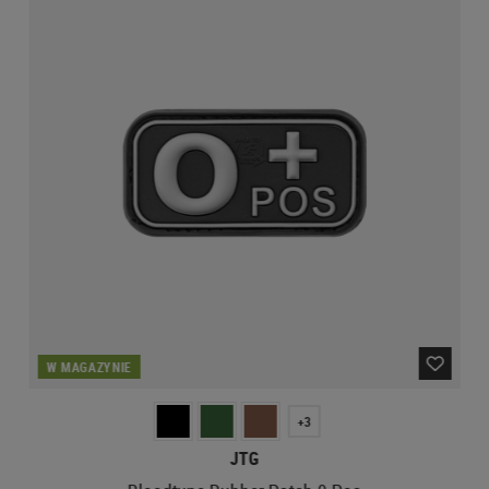
W MAGAZYNIE
+3
JTG