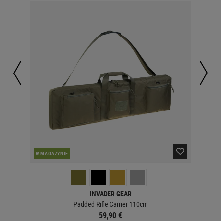
W MAGAZYNIE
W 
INVADER GEAR
Padded Rifle Carrier 110cm
59,90 €