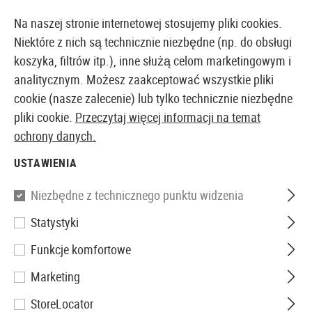
NE NATYCHMIAST Z MAGAZYNU
14-DNIOWA GWARANCJA ZWR
Na naszej stronie internetowej stosujemy pliki cookies.
Niektóre z nich są technicznie niezbędne (np. do obsługi
koszyka, filtrów itp.), inne służą celom marketingowym i
analitycznym. Możesz zaakceptować wszystkie pliki
EUROPEJSKI AIRSOFT SKLEP I HURTOWNIA
cookie (nasze zalecenie) lub tylko technicznie niezbędne
pliki cookie.
Przeczytaj więcej informacji na temat
Strona główna
Repliki Airsoftowe
Airsoft Assault Ri
ochrony danych.
USTAWIENIA
G&G
Niezbędne z technicznego punktu widzenia
CM16 Raider L 0.5J
Statystyki
Funkcje komfortowe
Marketing
StoreLocator