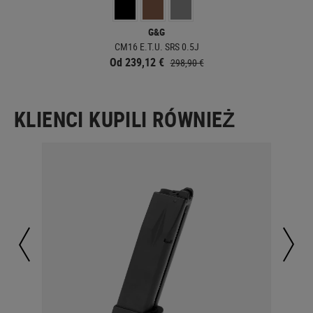
G&G
CM16 E.T.U. SRS 0.5J
Od 239,12 €
298,90 €
KLIENCI KUPILI RÓWNIEŻ