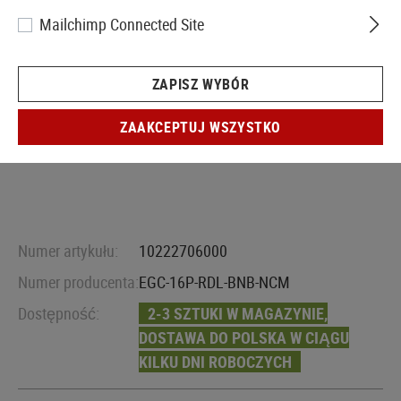
Mailchimp Connected Site
ZAPISZ WYBÓR
ZAAKCEPTUJ WSZYSTKO
Numer artykułu:
10222706000
Numer producenta:
EGC-16P-RDL-BNB-NCM
Dostępność:
2-3 SZTUKI W MAGAZYNIE,
DOSTAWA DO POLSKA W CIĄGU
KILKU DNI ROBOCZYCH