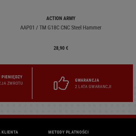
ACTION ARMY
AAP01 / TM G18C CNC Steel Hammer
28,90 €
 PIENIĘDZY
GWARANCJA
CJA ZWROTU
2 LATA GWARANCJI
 KLIENTA
METODY PŁATNOŚCI