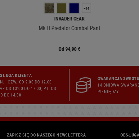
+14
INVADER GEAR
Mk.II Predator Combat Pant
Od 94,90 €
SŁUGA KLIENTA
GWARANCJA ZWROTU
N. - CZW. OD 9:00 DO 12:00
14-DNIOWA GWARAN
AZ OD 13:00 DO 17:00, PT. OD
PIENIĘDZY
00 DO 14:00
ZAPISZ SIĘ DO NASZEGO NEWSLETTERA
OBSŁUGA