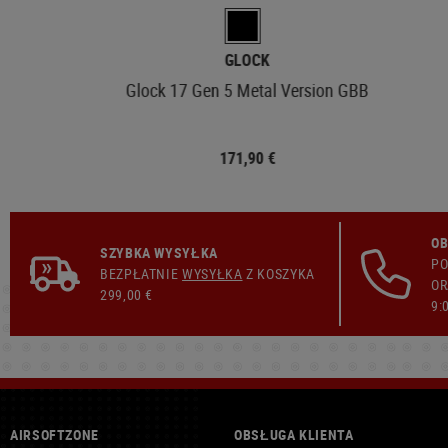
GLOCK
Glock 17 Gen 5 Metal Version GBB
171,90 €
OB
SZYBKA WYSYŁKA
PO
BEZPŁATNIE
WYSYŁKA
Z KOSZYKA
OR
299,00 €
9:
AIRSOFTZONE
OBSŁUGA KLIENTA