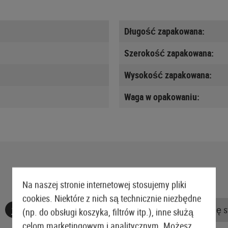
Długość zapakowana:
Szerokość zapakowana:
Wysokość zapakowana:
Waga w opakowaniu:
Na naszej stronie internetowej stosujemy pliki
cookies. Niektóre z nich są technicznie niezbędne
Nie znaleziono żadnych recenzji. Śmiało, podziel się 
(np. do obsługi koszyka, filtrów itp.), inne służą
celom marketingowym i analitycznym. Możesz