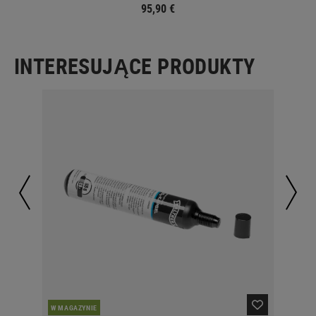
95,90 €
INTERESUJĄCE PRODUKTY
W MAGAZYNIE
W 