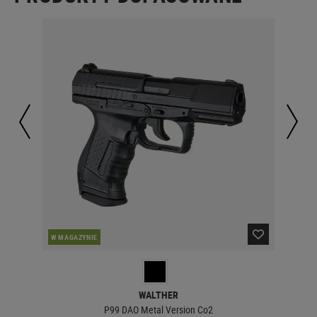
W MAGAZYNIE
W 
WALTHER
P99 DAO Metal Version Co2