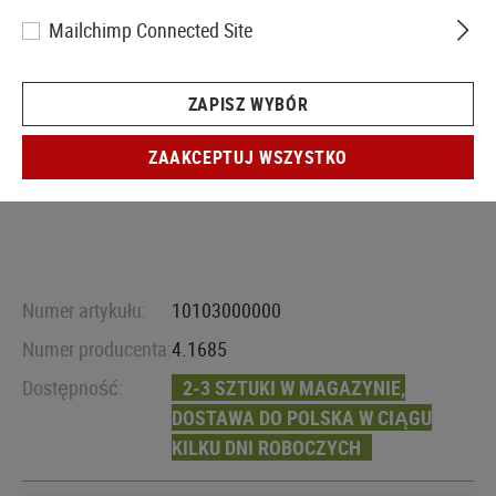
Mailchimp Connected Site
ZAPISZ WYBÓR
ZAAKCEPTUJ WSZYSTKO
Numer artykułu:
10103000000
Numer producenta:
4.1685
Dostępność:
2-3 SZTUKI W MAGAZYNIE,
DOSTAWA DO POLSKA W CIĄGU
KILKU DNI ROBOCZYCH