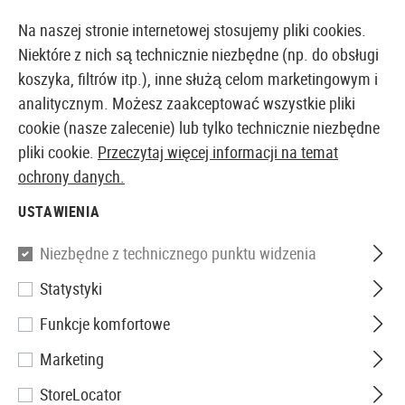
14387 PRODUKTY DOSTĘPNE NATYCHMIAST Z MAGAZYNU
Na naszej stronie internetowej stosujemy pliki cookies.
Niektóre z nich są technicznie niezbędne (np. do obsługi
koszyka, filtrów itp.), inne służą celom marketingowym i
analitycznym. Możesz zaakceptować wszystkie pliki
EUROPEJSKI AIRSOFT SKLEP I HURTOWNIA
cookie (nasze zalecenie) lub tylko technicznie niezbędne
pliki cookie.
Przeczytaj więcej informacji na temat
Strona główna
Akcesoria Airsoftowe
Zasilanie
Gre
ochrony danych.
USTAWIENIA
Umarex
Niezbędne z technicznego punktu widzenia
Co2 Capsule 12g
Statystyki
Funkcje komfortowe
Marketing
StoreLocator