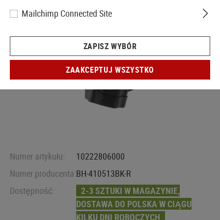
Mailchimp Connected Site
ZAPISZ WYBÓR
ZAAKCEPTUJ WSZYSTKO
Numer artykułu:
10222806000
Numer producenta:
BH-410513BK-R
Dostępność:
2-3 SZTUKI W MAGAZYNIE,
DOSTAWA DO POLSKA W CIĄGU
KILKU DNI ROBOCZYCH