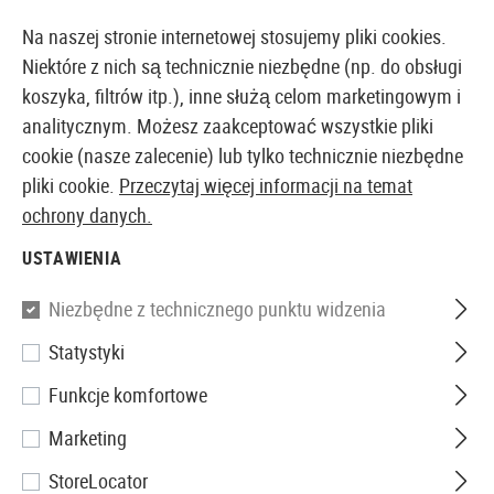
14410 PRODUKTY DOSTĘPNE NATYCHMIAST Z MAGAZYNU
Na naszej stronie internetowej stosujemy pliki cookies.
Niektóre z nich są technicznie niezbędne (np. do obsługi
koszyka, filtrów itp.), inne służą celom marketingowym i
analitycznym. Możesz zaakceptować wszystkie pliki
EUROPEJSKI AIRSOFT SKLEP I HURTOWNIA
cookie (nasze zalecenie) lub tylko technicznie niezbędne
pliki cookie.
Przeczytaj więcej informacji na temat
Strona główna
Wyposażenie Taktyczne
Kabury
Ka
ochrony danych.
USTAWIENIA
Blackhawk
Niezbędne z technicznego punktu widzenia
CQC SERPA Holster for Glock
Statystyki
20 / 21 / 37
Funkcje komfortowe
Marketing
StoreLocator