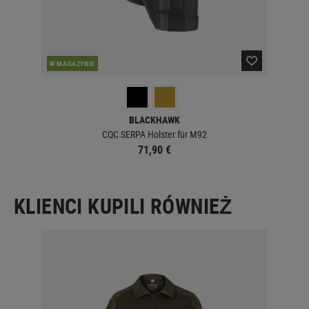
W MAGAZYNIE
W 
BLACKHAWK
CQC SERPA Holster für M92
71,90 €
KLIENCI KUPILI RÓWNIEŻ