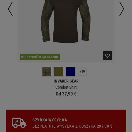
WIĘKSZOŚĆ W MAGAZYNIE
W 
+19
INVADER GEAR
Combat Shirt
Od 37,90 €
SZYBKA WYSYŁKA
BEZPŁATNIE
WYSYŁKA
Z KOSZYKA 299,00 €