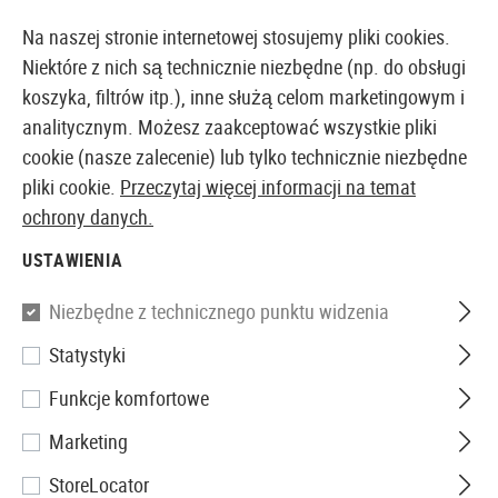
14373 PRODUKTY DOSTĘPNE NATYCHMIAST Z MAGAZYNU
Na naszej stronie internetowej stosujemy pliki cookies.
Niektóre z nich są technicznie niezbędne (np. do obsługi
koszyka, filtrów itp.), inne służą celom marketingowym i
analitycznym. Możesz zaakceptować wszystkie pliki
EUROPEJSKI AIRSOFT SKLEP I HURTOWNIA
cookie (nasze zalecenie) lub tylko technicznie niezbędne
pliki cookie.
Przeczytaj więcej informacji na temat
Strona główna
Wyposażenie Taktyczne
Kabury
Ka
ochrony danych.
USTAWIENIA
Blackhawk
Niezbędne z technicznego punktu widzenia
CQC SERPA Holster für P99 /
Statystyki
PPQ
Funkcje komfortowe
Marketing
StoreLocator