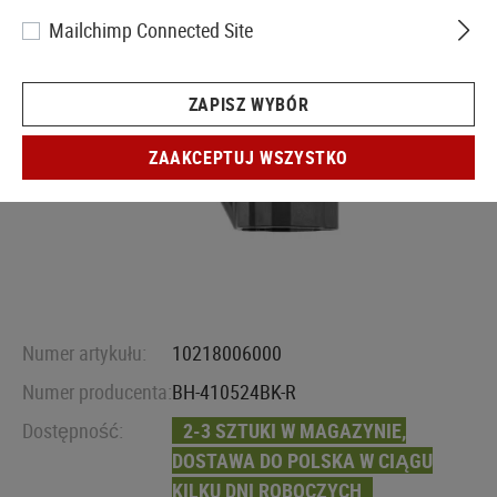
Mailchimp Connected Site
ZAPISZ WYBÓR
ZAAKCEPTUJ WSZYSTKO
Numer artykułu:
10218006000
Numer producenta:
BH-410524BK-R
Dostępność:
2-3 SZTUKI W MAGAZYNIE,
DOSTAWA DO POLSKA W CIĄGU
KILKU DNI ROBOCZYCH