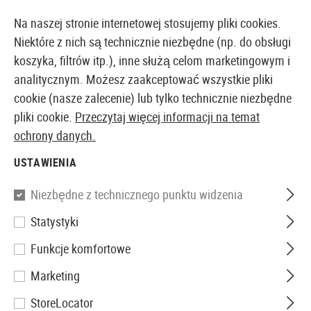
14387 PRODUKTY DOSTĘPNE NATYCHMIAST Z MAGAZYNU
Na naszej stronie internetowej stosujemy pliki cookies.
Niektóre z nich są technicznie niezbędne (np. do obsługi
koszyka, filtrów itp.), inne służą celom marketingowym i
analitycznym. Możesz zaakceptować wszystkie pliki
EUROPEJSKI AIRSOFT SKLEP I HURTOWNIA
cookie (nasze zalecenie) lub tylko technicznie niezbędne
pliki cookie.
Przeczytaj więcej informacji na temat
Strona główna
Akcesoria Airsoftowe
Części i Akces
ochrony danych.
USTAWIENIA
Skilhunt
Niezbędne z technicznego punktu widzenia
Defier X1 / X2 Warm White
Statystyki
Filter
Funkcje komfortowe
Marketing
StoreLocator