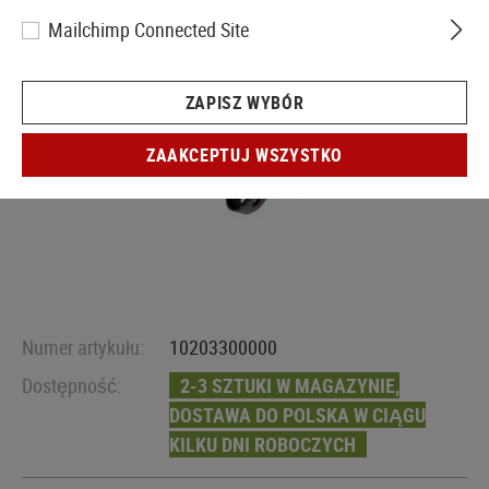
Mailchimp Connected Site
ZAPISZ WYBÓR
ZAAKCEPTUJ WSZYSTKO
Numer artykułu:
10203300000
Dostępność:
2-3 SZTUKI W MAGAZYNIE,
DOSTAWA DO POLSKA W CIĄGU
KILKU DNI ROBOCZYCH