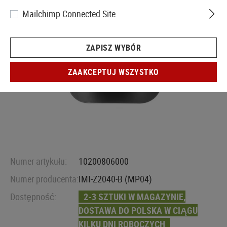
Mailchimp Connected Site
ZAPISZ WYBÓR
ZAAKCEPTUJ WSZYSTKO
Numer artykułu:
10200806000
Numer producenta:
IMI-Z2040-B (MP04)
Dostępność:
2-3 SZTUKI W MAGAZYNIE,
DOSTAWA DO POLSKA W CIĄGU
KILKU DNI ROBOCZYCH