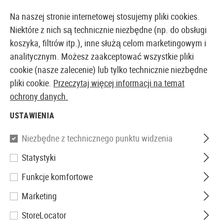
14373 PRODUKTY DOSTĘPNE NATYCHMIAST Z MAGAZYNU
Na naszej stronie internetowej stosujemy pliki cookies.
Niektóre z nich są technicznie niezbędne (np. do obsługi
koszyka, filtrów itp.), inne służą celom marketingowym i
analitycznym. Możesz zaakceptować wszystkie pliki
EUROPEJSKI AIRSOFT SKLEP I HURTOWNIA
cookie (nasze zalecenie) lub tylko technicznie niezbędne
pliki cookie.
Przeczytaj więcej informacji na temat
Strona główna
Wyposażenie Taktyczne
Kabury
Ak
ochrony danych.
USTAWIENIA
IMI Defense
Niezbędne z technicznego punktu widzenia
Double Row Double Magazine
Statystyki
Pouch Type II
Funkcje komfortowe
Marketing
StoreLocator