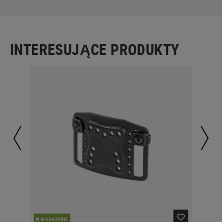
INTERESUJĄCE PRODUKTY
W MAGAZYNIE
W 