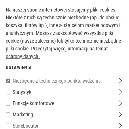
14397 PRODUKTY DOSTĘPNE NATYCHMIAST Z MAGAZYNU
Na naszej stronie internetowej stosujemy pliki cookies.
Niektóre z nich są technicznie niezbędne (np. do obsługi
koszyka, filtrów itp.), inne służą celom marketingowym i
analitycznym. Możesz zaakceptować wszystkie pliki
EUROPEJSKI AIRSOFT SKLEP I HURTOWNIA
cookie (nasze zalecenie) lub tylko technicznie niezbędne
pliki cookie.
Przeczytaj więcej informacji na temat
Strona główna
Akcesoria Airsoftowe
Bezpieczeństw
ochrony danych.
USTAWIENIA
Umarex
Niezbędne z technicznego punktu widzenia
Dropleg Holster BLK
Statystyki
Funkcje komfortowe
Marketing
StoreLocator