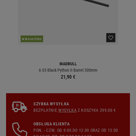
W MAGAZYNIE
W 
MADBULL
6.03 Black Python II Barrel 300mm
21,90 €
SZYBKA WYSYŁKA
BEZPŁATNIE
WYSYŁKA
Z KOSZYKA 299,00 €
OBSŁUGA KLIENTA
PON. - CZW. OD 9:00 DO 12:00 ORAZ OD 13:00