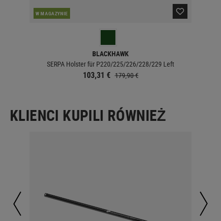
PO
W MAGAZYNIE
BLACKHAWK
SERPA Holster für P220/225/226/228/229 Left
103,31 €
179,90 €
KLIENCI KUPILI RÓWNIEŻ