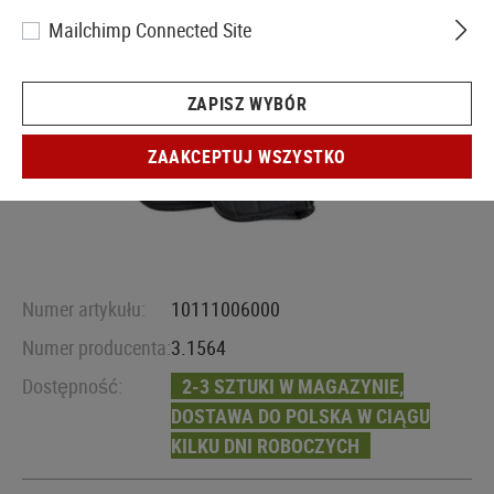
Mailchimp Connected Site
ZAPISZ WYBÓR
ZAAKCEPTUJ WSZYSTKO
Numer artykułu:
10111006000
Numer producenta:
3.1564
Dostępność:
2-3 SZTUKI W MAGAZYNIE,
DOSTAWA DO POLSKA W CIĄGU
KILKU DNI ROBOCZYCH