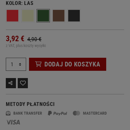
KOLOR:
LAS
3,92 €
4,90 €
z VAT, plus koszty wysyłki
DODAJ DO KOSZYKA
METODY PŁATNOŚCI
BANK TRANSFER
MASTERCARD