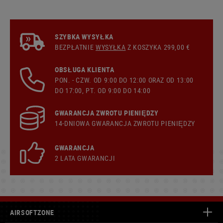
SZYBKA WYSYŁKA
BEZPŁATNIE
WYSYŁKA
Z KOSZYKA 299,00 €
OBSŁUGA KLIENTA
PON. - CZW. OD 9:00 DO 12:00 ORAZ OD 13:00
DO 17:00, PT. OD 9:00 DO 14:00
GWARANCJA ZWROTU PIENIĘDZY
14-DNIOWA GWARANCJA ZWROTU PIENIĘDZY
GWARANCJA
2 LATA GWARANCJI
AIRSOFTZONE