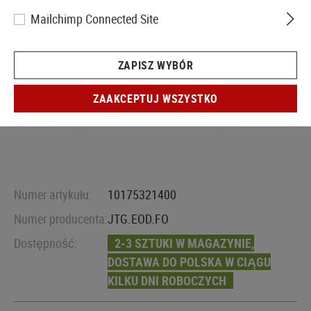
Mailchimp Connected Site
ZAPISZ WYBÓR
ZAAKCEPTUJ WSZYSTKO
Numer artykułu:
10175321400
Numer producenta:
JTG.EOD.FO
Dostępność:
2-3 SZTUKI W MAGAZYNIE,
DOSTAWA DO POLSKA W CIĄGU
KILKU DNI ROBOCZYCH