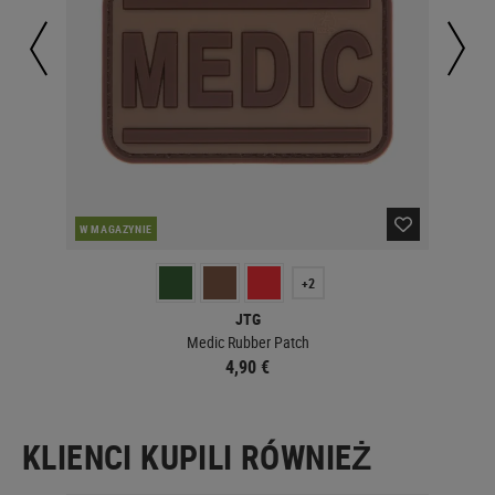
OBE
W MAGAZYNIE
+2
JTG
Medic Rubber Patch
4,90 €
KLIENCI KUPILI RÓWNIEŻ