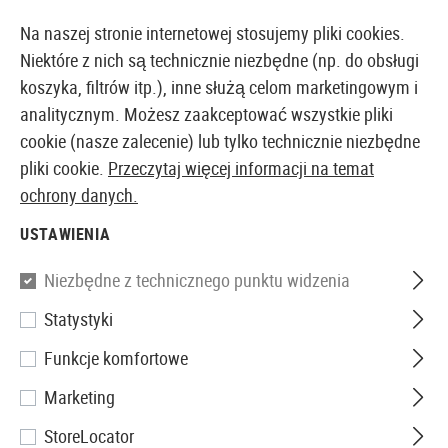
14410 PRODUKTY DOSTĘPNE NATYCHMIAST Z MAGAZYNU
Na naszej stronie internetowej stosujemy pliki cookies.
Niektóre z nich są technicznie niezbędne (np. do obsługi
koszyka, filtrów itp.), inne służą celom marketingowym i
analitycznym. Możesz zaakceptować wszystkie pliki
EUROPEJSKI AIRSOFT SKLEP I HURTOWNIA
cookie (nasze zalecenie) lub tylko technicznie niezbędne
pliki cookie.
Przeczytaj więcej informacji na temat
Strona główna
Sprzęt
Naszywki, Opaski i Identyfika
ochrony danych.
USTAWIENIA
JTG
Niezbędne z technicznego punktu widzenia
EOD Rubber Patch
Statystyki
Funkcje komfortowe
Marketing
StoreLocator