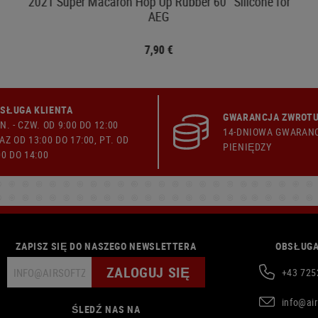
2021 Super Macaron Hop Up Rubber 60° Silicone for
AEG
7,90 €
SŁUGA KLIENTA
GWARANCJA ZWROTU
N. - CZW. OD 9:00 DO 12:00
14-DNIOWA GWARAN
AZ OD 13:00 DO 17:00, PT. OD
PIENIĘDZY
00 DO 14:00
ZAPISZ SIĘ DO NASZEGO NEWSLETTERA
OBSŁUGA
ZALOGUJ SIĘ
+43 725
info@ai
ŚLEDŹ NAS NA