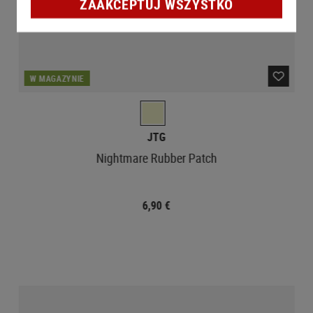
ZAAKCEPTUJ WSZYSTKO
W MAGAZYNIE
JTG
Nightmare Rubber Patch
6,90 €