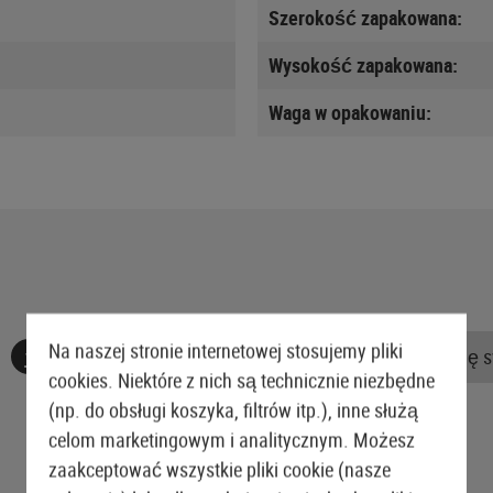
Szerokość zapakowana:
Wysokość zapakowana:
Waga w opakowaniu:
Na naszej stronie internetowej stosujemy pliki
Nie znaleziono żadnych recenzji. Śmiało, podziel się 
cookies. Niektóre z nich są technicznie niezbędne
(np. do obsługi koszyka, filtrów itp.), inne służą
celom marketingowym i analitycznym. Możesz
zaakceptować wszystkie pliki cookie (nasze