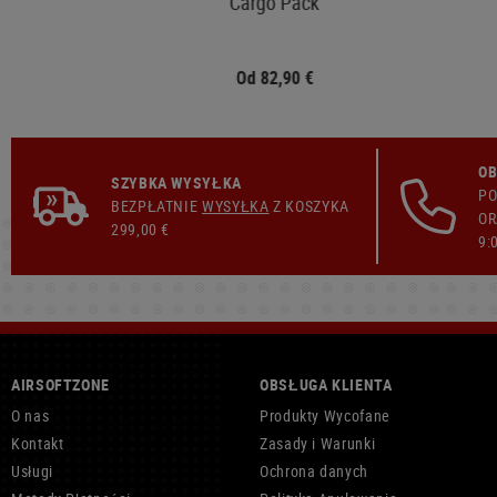
Cargo Pack
Od 82,90 €
OB
SZYBKA WYSYŁKA
PO
BEZPŁATNIE
WYSYŁKA
Z KOSZYKA
OR
299,00 €
9:
AIRSOFTZONE
OBSŁUGA KLIENTA
O nas
Produkty Wycofane
Kontakt
Zasady i Warunki
Usługi
Ochrona danych