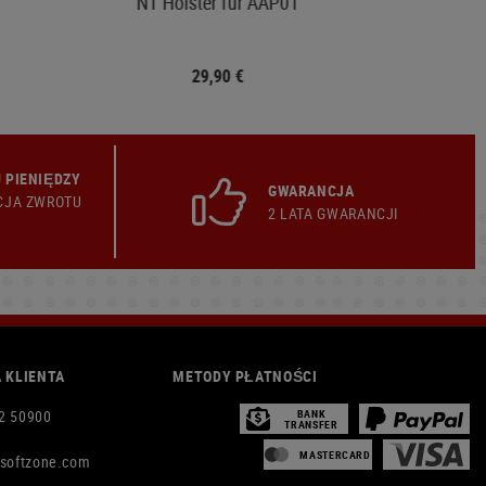
NT Holster für AAP01
29,90 €
 PIENIĘDZY
GWARANCJA
CJA ZWROTU
2 LATA GWARANCJI
 KLIENTA
METODY PŁATNOŚCI
2 50900
BANK
TRANSFER
MASTERCARD
rsoftzone.com