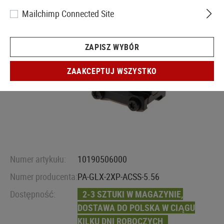
Mailchimp Connected Site
ZAPISZ WYBÓR
ZAAKCEPTUJ WSZYSTKO
Numer artykułu:
10190506000
Numer producenta:
PA-GLX-2XP-ACSS-5.56
Dostępność:
2-3 SZTUKI W MAGAZYNIE,
DOSTAWA DO POLSKA W CIĄGU
KILKU DNI ROBOCZYCH