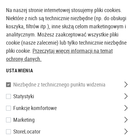
14387 PRODUKTY DOSTĘPNE NATYCHMIAST Z MAGAZYNU
Na naszej stronie internetowej stosujemy pliki cookies.
Niektóre z nich są technicznie niezbędne (np. do obsługi
koszyka, filtrów itp.), inne służą celom marketingowym i
analitycznym. Możesz zaakceptować wszystkie pliki
EUROPEJSKI AIRSOFT SKLEP I HURTOWNIA
cookie (nasze zalecenie) lub tylko technicznie niezbędne
pliki cookie.
Przeczytaj więcej informacji na temat
Strona główna
Akcesoria Airsoftowe
Części i Akces
ochrony danych.
USTAWIENIA
Primary Arms
Niezbędne z technicznego punktu widzenia
GLx 2X Prism Scope ACSS
Statystyki
CQB-M5 5.56/.308/5.45
Funkcje komfortowe
Marketing
StoreLocator