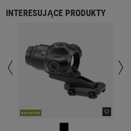
INTERESUJĄCE PRODUKTY
W MAGAZYNIE
W 